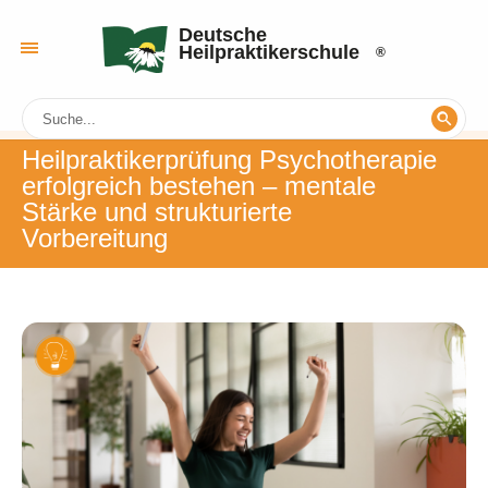
Deutsche
Heilpraktikerschule
Heilpraktikerprüfung Psychotherapie
erfolgreich bestehen ‒ mentale
Stärke und strukturierte
Vorbereitung