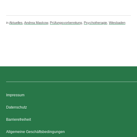
in
Aktuelles
,
Andrea Maskow
,
Prüfungsvorbereitung
,
Psychotherapie
,
Wiesbaden
Impressum
Datenschutz
Barrierefreiheit
Allgemeine Geschäftsbedingungen