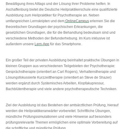
Bewältigung ihres Alltags und der Lösung ihrer Probleme helfen. In
Aschaffenburg bietet die Deutsche Heilpraktikerschule eine qualifizierte
Ausbildung zum Heilpraktiker für Psychotherapie an. Neben
umfangreichen Lernskripten und dem
OnlineCampus
erlernen Sie die
theoretischen Grundlagen der psychischen Erkrankungen, die
gesetzlichen Grundlagen, die für die Behandlung bedeutsam sind und
verschiedene Methoden der Befunderhebung. Im Kurs inklusive ist
außerdem unsere
Lern-App
für das Smartphone.
Ein großer Teil der privaten Ausbildung beinhaltet praktische Übungen in
kleinen Gruppen aus verschiedenen Teilgebieten der Psychotherapie:
Gesprächstherapie (orientiert an Carl Rogers), Verhaltenstherapie und
Lösungsfokussierte Kurzzeittherapie (orientiert an Steve de Shazer)
werden ergänzt durch Systemisches Arbeiten, Klopfakupressur,
Bachblütentherapie und viele andere psychotherapeutische Techniken.
Ziel der Ausbildung ist das Bestehen der amtsärztlichen Prüfung, hierauf
werden die Heilpraktikeranwärter vorbereitet. Schriftliche Übungen,
mündliche Prüfungssimulationen und viele Hinweise auf besonders
prüfungsrelevante Themen ermöglichen eine optimale Vorbereitung auf
die schriftliche und mündliche Prüfung.