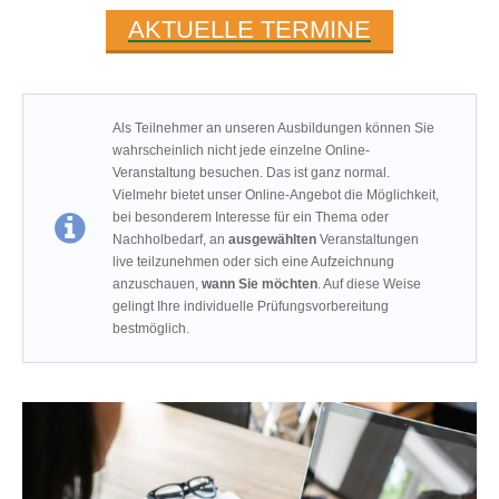
AKTUELLE TERMINE
Als Teilnehmer an unseren Ausbildungen können Sie
wahrscheinlich nicht jede einzelne Online-
Veranstaltung besuchen. Das ist ganz normal.
Vielmehr bietet unser Online-Angebot die Möglichkeit,
bei besonderem Interesse für ein Thema oder
Nachholbedarf, an
ausgewählten
Veranstaltungen
live teilzunehmen oder sich eine Aufzeichnung
anzuschauen,
wann Sie möchten
. Auf diese Weise
gelingt Ihre individuelle Prüfungsvorbereitung
bestmöglich.