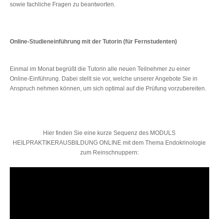
sowie fachliche Fragen zu beantworten.
Online-Studieneinführung mit der Tutorin (für Fernstudenten)
Einmal im Monat begrüßt die Tutorin alle neuen Teilnehmer zu einer
Online-Einführung. Dabei stellt sie vor, welche unserer Angebote Sie in
Anspruch nehmen können, um sich optimal auf die Prüfung vorzubereiten.
Hier finden Sie eine kurze Sequenz des MODULS
HEILPRAKTIKERAUSBILDUNG ONLINE mit dem Thema Endokrinologie
zum Reinschnuppern: