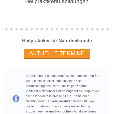
Heilpraktikerausbildungen
Heilpraktiker für Naturheilkunde
AKTUELLE TERMINE
Als Teilnehmer an unseren Ausbildungen können Sie
wahrscheinlich nicht jede einzelne Online-
Veranstaltung besuchen. Das ist ganz normal.
Vielmehr bietet unser Online-Angebot die Möglichkeit,
bei besonderem Interesse für ein Thema oder
Nachholbedarf, an
ausgewählten
Veranstaltungen
live teilzunehmen oder sich eine Aufzeichnung
anzuschauen,
wann Sie möchten
. Auf diese Weise