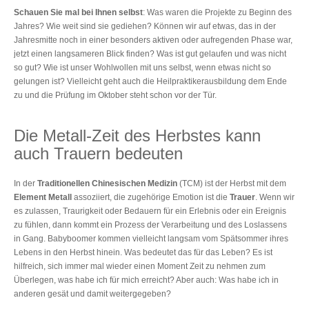
Schauen Sie mal bei Ihnen selbst
: Was waren die Projekte zu Beginn des
Jahres? Wie weit sind sie gediehen? Können wir auf etwas, das in der
Jahresmitte noch in einer besonders aktiven oder aufregenden Phase war,
jetzt einen langsameren Blick finden? Was ist gut gelaufen und was nicht
so gut? Wie ist unser Wohlwollen mit uns selbst, wenn etwas nicht so
gelungen ist? Vielleicht geht auch die Heilpraktikerausbildung dem Ende
zu und die Prüfung im Oktober steht schon vor der Tür.
Die Metall-Zeit des Herbstes kann
auch Trauern bedeuten
In der
Traditionellen Chinesischen Medizin
(TCM) ist der Herbst mit dem
Element Metall
assoziiert, die zugehörige Emotion ist die
Trauer
. Wenn wir
es zulassen, Traurigkeit oder Bedauern für ein Erlebnis oder ein Ereignis
zu fühlen, dann kommt ein Prozess der Verarbeitung und des Loslassens
in Gang. Babyboomer kommen vielleicht langsam vom Spätsommer ihres
Lebens in den Herbst hinein. Was bedeutet das für das Leben? Es ist
hilfreich, sich immer mal wieder einen Moment Zeit zu nehmen zum
Überlegen, was habe ich für mich erreicht? Aber auch: Was habe ich in
anderen gesät und damit weitergegeben?