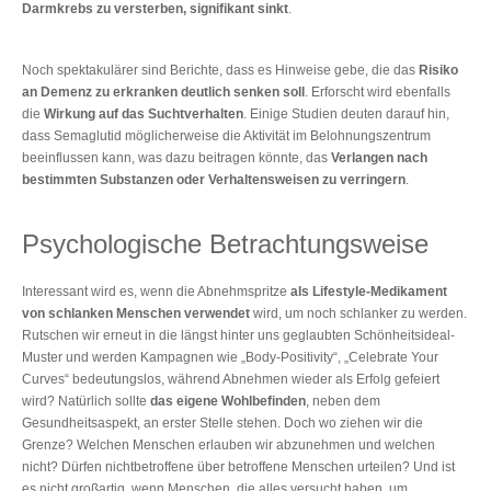
Darmkrebs zu versterben, signifikant sinkt
.
Noch spektakulärer sind Berichte, dass es Hinweise gebe, die das
Risiko
an Demenz zu erkranken deutlich senken soll
. Erforscht wird ebenfalls
die
Wirkung auf das Suchtverhalten
. Einige Studien deuten darauf hin,
dass Semaglutid möglicherweise die Aktivität im Belohnungszentrum
beeinflussen kann, was dazu beitragen könnte, das
Verlangen nach
bestimmten Substanzen oder Verhaltensweisen zu verringern
.
Psychologische Betrachtungsweise
Interessant wird es, wenn die Abnehmspritze
als Lifestyle-Medikament
von schlanken Menschen verwendet
wird, um noch schlanker zu werden.
Rutschen wir erneut in die längst hinter uns geglaubten Schönheitsideal-
Muster und werden Kampagnen wie „Body-Positivity“, „Celebrate Your
Curves“ bedeutungslos, während Abnehmen wieder als Erfolg gefeiert
wird? Natürlich sollte
das eigene Wohlbefinden
, neben dem
Gesundheitsaspekt, an erster Stelle stehen. Doch wo ziehen wir die
Grenze? Welchen Menschen erlauben wir abzunehmen und welchen
nicht? Dürfen nichtbetroffene über betroffene Menschen urteilen? Und ist
es nicht großartig, wenn Menschen, die alles versucht haben, um