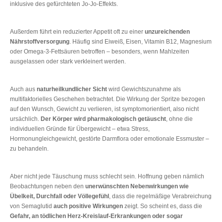
inklusive des gefürchteten Jo-Jo-Effekts.
Außerdem führt ein reduzierter Appetit oft zu einer
unzureichenden
Nährstoffversorgung
. Häufig sind Eiweiß, Eisen, Vitamin B12, Magnesium
oder Omega-3-Fettsäuren betroffen – besonders, wenn Mahlzeiten
ausgelassen oder stark verkleinert werden.
Auch aus
naturheilkundlicher Sicht
wird Gewichtszunahme als
multifaktorielles Geschehen betrachtet. Die Wirkung der Spritze bezogen
auf den Wunsch, Gewicht zu verlieren, ist symptomorientiert, also nicht
ursächlich.
Der Körper wird pharmakologisch getäuscht
, ohne die
individuellen Gründe für Übergewicht – etwa Stress,
Hormonungleichgewicht, gestörte Darmflora oder emotionale Essmuster –
zu behandeln.
Aber nicht jede Täuschung muss schlecht sein. Hoffnung geben nämlich
Beobachtungen neben den
unerwünschten Nebenwirkungen wie
Übelkeit, Durchfall oder Völlegefühl
, dass die regelmäßige Verabreichung
von Semaglutid
auch positive Wirkungen
zeigt. So scheint es, dass die
Gefahr, an tödlichen Herz-Kreislauf-Erkrankungen oder sogar