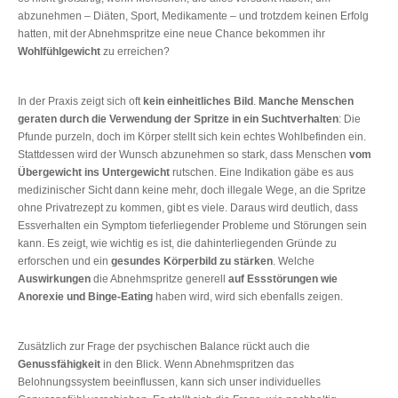
abzunehmen – Diäten, Sport, Medikamente – und trotzdem keinen Erfolg
hatten, mit der Abnehmspritze eine neue Chance bekommen ihr
Wohlfühlgewicht
zu erreichen?
In der Praxis zeigt sich oft
kein einheitliches Bild
.
Manche Menschen
geraten durch die Verwendung der Spritze in ein Suchtverhalten
: Die
Pfunde purzeln, doch im Körper stellt sich kein echtes Wohlbefinden ein.
Stattdessen wird der Wunsch abzunehmen so stark, dass Menschen
vom
Übergewicht ins Untergewicht
rutschen. Eine Indikation gäbe es aus
medizinischer Sicht dann keine mehr, doch illegale Wege, an die Spritze
ohne Privatrezept zu kommen, gibt es viele. Daraus wird deutlich, dass
Essverhalten ein Symptom tieferliegender Probleme und Störungen sein
kann. Es zeigt, wie wichtig es ist, die dahinterliegenden Gründe zu
erforschen und ein
gesundes Körperbild zu stärken
. Welche
Auswirkungen
die Abnehmspritze generell
auf Essstörungen wie
Anorexie und Binge-Eating
haben wird, wird sich ebenfalls zeigen.
Zusätzlich zur Frage der psychischen Balance rückt auch die
Genussfähigkeit
in den Blick. Wenn Abnehmspritzen das
Belohnungssystem beeinflussen, kann sich unser individuelles