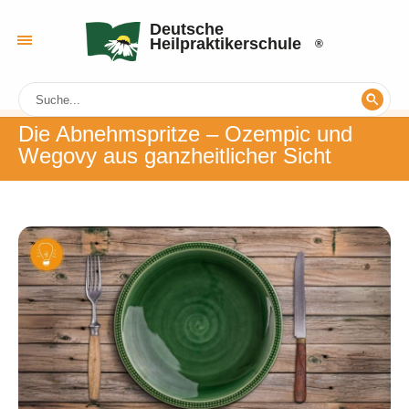
Deutsche
Heilpraktikerschule
Die Abnehmspritze – Ozempic und
Wegovy aus ganzheitlicher Sicht