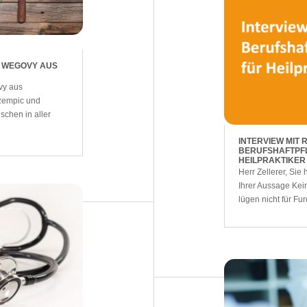
D WEGOVY AUS
vy aus
Ozempic und
schen in aller
INTERVIEW MIT 
BERUFSHAFTPFL
HEILPRAKTIKER
Herr Zellerer, Si
Ihrer Aussage Kei
lügen nicht für Fur