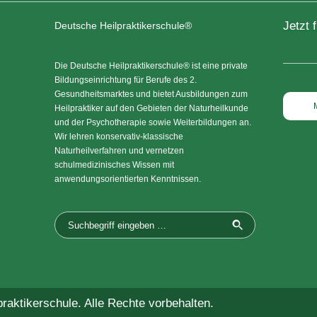
Jetzt 
Deutsche Heilpraktikerschule®
Die Deutsche Heilpraktikerschule® ist eine private
Bildungseinrichtung für Berufe des 2.
Gesundheitsmarktes und bietet Ausbildungen zum
Heilpraktiker auf den Gebieten der Naturheilkunde
und der Psychotherapie sowie Weiterbildungen an.
Wir lehren konservativ-klassische
Naturheilverfahren und vernetzen
schulmedizinisches Wissen mit
anwendungsorientierten Kenntnissen.
raktikerschule. Alle Rechte vorbehalten.