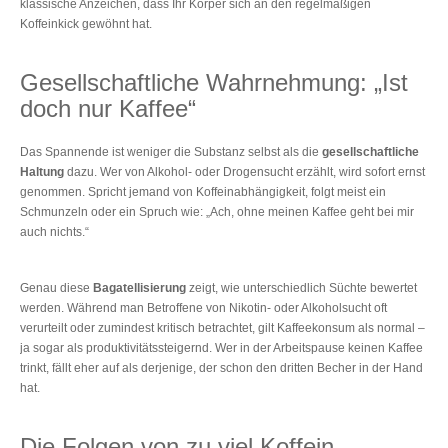
klassische Anzeichen, dass Ihr Körper sich an den regelmäßigen
Koffeinkick gewöhnt hat.
Gesellschaftliche Wahrnehmung: „Ist
doch nur Kaffee“
Das Spannende ist weniger die Substanz selbst als die
gesellschaftliche
Haltung
dazu. Wer von Alkohol- oder Drogensucht erzählt, wird sofort ernst
genommen. Spricht jemand von Koffeinabhängigkeit, folgt meist ein
Schmunzeln oder ein Spruch wie: „Ach, ohne meinen Kaffee geht bei mir
auch nichts.“
Genau diese
Bagatellisierung
zeigt, wie unterschiedlich Süchte bewertet
werden. Während man Betroffene von Nikotin- oder Alkoholsucht oft
verurteilt oder zumindest kritisch betrachtet, gilt Kaffeekonsum als normal –
ja sogar als produktivitätssteigernd. Wer in der Arbeitspause keinen Kaffee
trinkt, fällt eher auf als derjenige, der schon den dritten Becher in der Hand
hat.
Die Folgen von zu viel Koffein