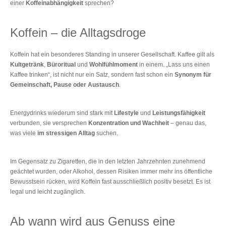
einer
Koffeinabhängigkeit
sprechen?
Koffein – die Alltagsdroge
Koffein hat ein besonderes Standing in unserer Gesellschaft. Kaffee gilt als
Kultgetränk
,
Büroritual
und
Wohlfühlmoment
in einem. „Lass uns einen
Kaffee trinken“, ist nicht nur ein Satz, sondern fast schon ein
Synonym für
Gemeinschaft, Pause oder Austausch
.
Energydrinks wiederum sind stark mit
Lifestyle
und
Leistungsfähigkeit
verbunden, sie versprechen
Konzentration und Wachheit
– genau das,
was viele
im stressigen Alltag
suchen.
Im Gegensatz zu Zigaretten, die in den letzten Jahrzehnten zunehmend
geächtet wurden, oder Alkohol, dessen Risiken immer mehr ins öffentliche
Bewusstsein rücken, wird Koffein fast ausschließlich positiv besetzt. Es ist
legal und leicht zugänglich.
Ab wann wird aus Genuss eine