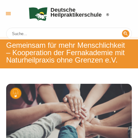
Deutsche
Heilpraktikerschule
Gemeinsam für mehr Menschlichkeit
‒ Kooperation der Fernakademie mit
Naturheilpraxis ohne Grenzen e.V.