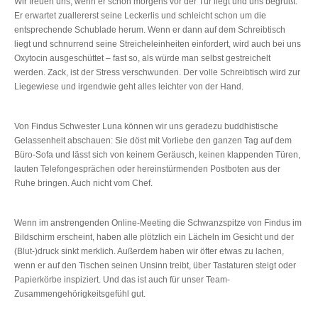
Wir freuen uns, wenn er schon morgens vor der Tür liegt und uns begrüßt.
Er erwartet zuallererst seine Leckerlis und schleicht schon um die
entsprechende Schublade herum. Wenn er dann auf dem Schreibtisch
liegt und schnurrend seine Streicheleinheiten einfordert, wird auch bei uns
Oxytocin ausgeschüttet – fast so, als würde man selbst gestreichelt
werden. Zack, ist der Stress verschwunden. Der volle Schreibtisch wird zur
Liegewiese und irgendwie geht alles leichter von der Hand.
Von Findus Schwester Luna können wir uns geradezu buddhistische
Gelassenheit abschauen: Sie döst mit Vorliebe den ganzen Tag auf dem
Büro-Sofa und lässt sich von keinem Geräusch, keinen klappenden Türen,
lauten Telefongesprächen oder hereinstürmenden Postboten aus der
Ruhe bringen. Auch nicht vom Chef.
Wenn im anstrengenden Online-Meeting die Schwanzspitze von Findus im
Bildschirm erscheint, haben alle plötzlich ein Lächeln im Gesicht und der
(Blut-)druck sinkt merklich. Außerdem haben wir öfter etwas zu lachen,
wenn er auf den Tischen seinen Unsinn treibt, über Tastaturen steigt oder
Papierkörbe inspiziert. Und das ist auch für unser Team-
Zusammengehörigkeitsgefühl gut.