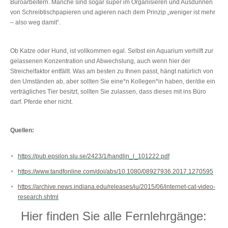
Büroarbeitern. Manche sind sogar super im Organisieren und Ausdünnen
von Schreibtischpapieren und agieren nach dem Prinzip „weniger ist mehr
– also weg damit“.
Ob Katze oder Hund, ist vollkommen egal. Selbst ein Aquarium verhilft zur
gelassenen Konzentration und Abwechslung, auch wenn hier der
Streichelfaktor entfällt. Was am besten zu Ihnen passt, hängt natürlich von
den Umständen ab, aber sollten Sie eine*n Kollegen*in haben, der/die ein
verträgliches Tier besitzt, sollten Sie zulassen, dass dieses mit ins Büro
darf. Pferde eher nicht.
Quellen:
https://pub.epsilon.slu.se/2423/1/handlin_l_101222.pdf
https://www.tandfonline.com/doi/abs/10.1080/08927936.2017.1270595
https://archive.news.indiana.edu/releases/iu/2015/06/internet-cat-video-
research.shtml
Hier finden Sie alle Fernlehrgänge: