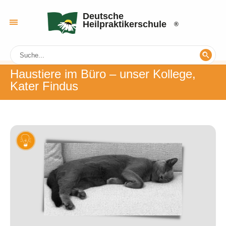
Deutsche
Heilpraktikerschule
Haustiere im Büro – unser Kollege,
Kater Findus