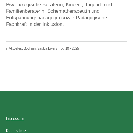
Psychologische Beraterin, Kinder-, Jugend- und
Familienberaterin, Schematherapeutin und
Entspannungspädagogin sowie Pädagogische
Fachkraft in der Inklusion.
in
Aktuelles
,
Bochum
,
Saskia Ewers
,
Top 10 - 2025
Impressum
Datenschutz