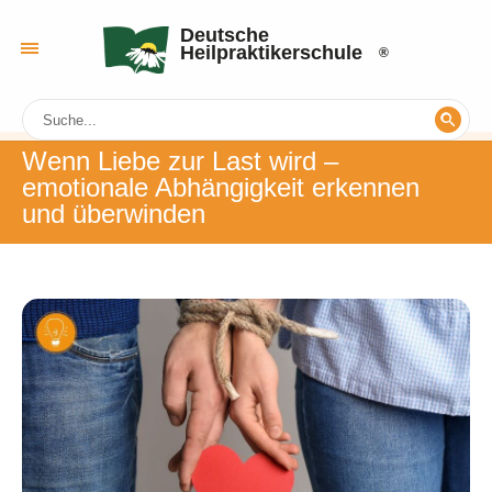
Deutsche
Heilpraktikerschule
Wenn Liebe zur Last wird –
emotionale Abhängigkeit erkennen
und überwinden