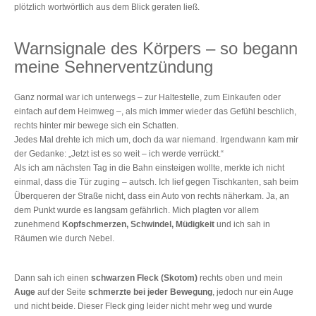
plötzlich wortwörtlich aus dem Blick geraten ließ.
Warnsignale des Körpers ‒ so begann
meine Sehnerventzündung
Ganz normal war ich unterwegs – zur Haltestelle, zum Einkaufen oder
einfach auf dem Heimweg –, als mich immer wieder das Gefühl beschlich,
rechts hinter mir bewege sich ein Schatten.
Jedes Mal drehte ich mich um, doch da war niemand. Irgendwann kam mir
der Gedanke: „Jetzt ist es so weit – ich werde verrückt.“
Als ich am nächsten Tag in die Bahn einsteigen wollte, merkte ich nicht
einmal, dass die Tür zuging ‒ autsch. Ich lief gegen Tischkanten, sah beim
Überqueren der Straße nicht, dass ein Auto von rechts näherkam. Ja, an
dem Punkt wurde es langsam gefährlich. Mich plagten vor allem
zunehmend
Kopfschmerzen, Schwindel, Müdigkeit
und ich sah in
Räumen wie durch Nebel.
Dann sah ich einen
schwarzen Fleck (Skotom)
rechts oben und mein
Auge
auf der Seite
schmerzte bei jeder Bewegung
, jedoch nur ein Auge
und nicht beide. Dieser Fleck ging leider nicht mehr weg und wurde