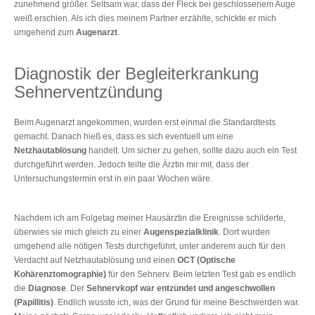
zunehmend größer. Seltsam war, dass der Fleck bei geschlossenem Auge
weiß erschien. Als ich dies meinem Partner erzählte, schickte er mich
umgehend zum
Augenarzt
.
Diagnostik der Begleiterkrankung
Sehnerventzündung
Beim Augenarzt angekommen, wurden erst einmal die Standardtests
gemacht. Danach hieß es, dass es sich eventuell um eine
Netzhautablösung
handelt. Um sicher zu gehen, sollte dazu auch ein Test
durchgeführt werden. Jedoch teilte die Ärztin mir mit, dass der
Untersuchungstermin erst in ein paar Wochen wäre.
Nachdem ich am Folgetag meiner Hausärztin die Ereignisse schilderte,
überwies sie mich gleich zu einer
Augenspezialklinik
. Dort wurden
umgehend alle nötigen Tests durchgeführt, unter anderem auch für den
Verdacht auf Netzhautablösung und einen
OCT (Optische
Kohärenztomographie)
für den Sehnerv. Beim letzten Test gab es endlich
die
Diagnose
. Der
Sehnervkopf war entzündet und angeschwollen
(Papillitis)
. Endlich wusste ich, was der Grund für meine Beschwerden war.