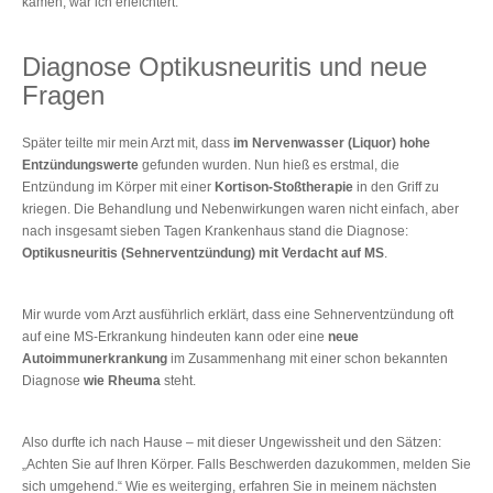
kamen, war ich erleichtert.
Diagnose Optikusneuritis und neue
Fragen
Später teilte mir mein Arzt mit, dass
im Nervenwasser (Liquor) hohe
Entzündungswerte
gefunden wurden. Nun hieß es erstmal, die
Entzündung im Körper mit einer
Kortison-Stoßtherapie
in den Griff zu
kriegen. Die Behandlung und Nebenwirkungen waren nicht einfach, aber
nach insgesamt sieben Tagen Krankenhaus stand die Diagnose:
Optikusneuritis (Sehnerventzündung)
mit Verdacht auf MS
.
Mir wurde vom Arzt ausführlich erklärt, dass eine Sehnerventzündung oft
auf eine MS-Erkrankung hindeuten kann oder eine
neue
Autoimmunerkrankung
im Zusammenhang mit einer schon bekannten
Diagnose
wie Rheuma
steht.
Also durfte ich nach Hause ‒ mit dieser Ungewissheit und den Sätzen:
„Achten Sie auf Ihren Körper. Falls Beschwerden dazukommen, melden Sie
sich umgehend.“ Wie es weiterging, erfahren Sie in meinem nächsten