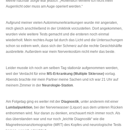
Meine nächste Sorge war jedoch: „Hoffentlich verliere ich nicht mein
Augenlicht oder muss am Auge operiert werden.“
Aufgrund meiner vielen Autoimmunerkrankungen wurde mir angeraten,
mich gleich anschließend in der Uniklinik vorzustellen. Dort angekommen,
wurden viele weitere Tests gemacht und die ersteren noch einmal
wiederholt. Mein rechtes Auge tat durch das Licht und die Untersuchungen
schon so extrem weh, dass sich der Schmerz auf die rechte Gesichtshälfte
ausbreitete. Außerdem war mein Nervenkostüm nicht mehr das beste.
Leider musste ich noch am selben Tag stationär aufgenommen werden,
weil der Verdacht für eine
MS-Erkrankung (Multiple Sklerose)
vorlag.
Abends brachte mir mein Partner meine Sachen und ich war 21 Uhr auf
meinem Zimmer in der
Neurologie-Station
.
Am Folgetag ging es weiter mit der
Diagnostik
, unter anderem mit einer
Lumbalpunktion
, bei der Nervenwasser (Liquor) aus dem unteren Rücken
entnommen wird. Nur daran zu denken, erschauert mich immer noch. Als
das überstanden war und nur noch „leichte Diagnostik“ wie die
Magnetresonanztomographie (MRT) des Kopfes und neurologische Tests