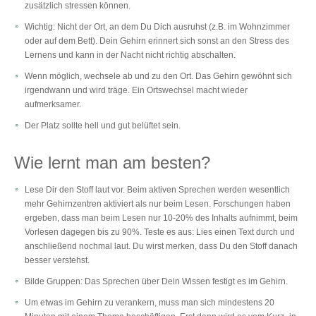
zusätzlich stressen können.
Wichtig: Nicht der Ort, an dem Du Dich ausruhst (z.B. im Wohnzimmer
oder auf dem Bett). Dein Gehirn erinnert sich sonst an den Stress des
Lernens und kann in der Nacht nicht richtig abschalten.
Wenn möglich, wechsele ab und zu den Ort. Das Gehirn gewöhnt sich
irgendwann und wird träge. Ein Ortswechsel macht wieder
aufmerksamer.
Der Platz sollte hell und gut belüftet sein.
Wie lernt man am besten?
Lese Dir den Stoff laut vor. Beim aktiven Sprechen werden wesentlich
mehr Gehirnzentren aktiviert als nur beim Lesen. Forschungen haben
ergeben, dass man beim Lesen nur 10-20% des Inhalts aufnimmt, beim
Vorlesen dagegen bis zu 90%. Teste es aus: Lies einen Text durch und
anschließend nochmal laut. Du wirst merken, dass Du den Stoff danach
besser verstehst.
Bilde Gruppen: Das Sprechen über Dein Wissen festigt es im Gehirn.
Um etwas im Gehirn zu verankern, muss man sich mindestens 20