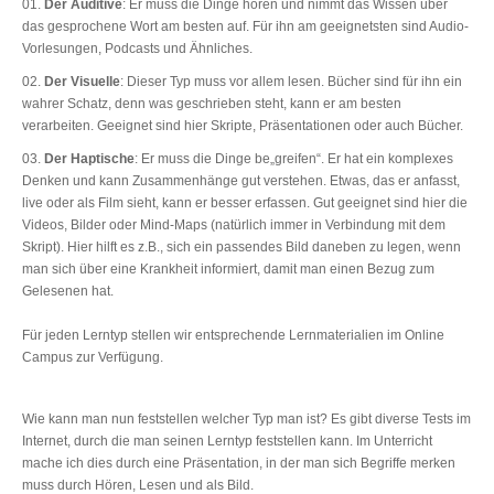
Der Auditive
: Er muss die Dinge hören und nimmt das Wissen über
das gesprochene Wort am besten auf. Für ihn am geeignetsten sind Audio-
Vorlesungen, Podcasts und Ähnliches.
Der Visuelle
: Dieser Typ muss vor allem lesen. Bücher sind für ihn ein
wahrer Schatz, denn was geschrieben steht, kann er am besten
verarbeiten. Geeignet sind hier Skripte, Präsentationen oder auch Bücher.
Der Haptische
: Er muss die Dinge be„greifen“. Er hat ein komplexes
Denken und kann Zusammenhänge gut verstehen. Etwas, das er anfasst,
live oder als Film sieht, kann er besser erfassen. Gut geeignet sind hier die
Videos, Bilder oder Mind-Maps (natürlich immer in Verbindung mit dem
Skript).
Hier hilft es z.B., sich ein passendes Bild daneben zu legen, wenn
man sich über eine Krankheit informiert, damit man einen Bezug zum
Gelesenen hat.
Für jeden Lerntyp stellen wir entsprechende Lernmaterialien im Online
Campus zur Verfügung.
Wie kann man nun feststellen welcher Typ man ist? Es gibt diverse Tests im
Internet, durch die man seinen Lerntyp feststellen kann. Im Unterricht
mache ich dies durch eine Präsentation, in der man sich Begriffe merken
muss durch Hören, Lesen und als Bild.