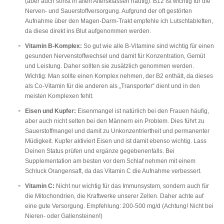
(aber auch sonst in allen Altersklassen häufig). B12 ist wichtig für die
Nerven- und Sauerstoffversorgung. Aufgrund der oft gestörten
Aufnahme über den Magen-Darm-Trakt empfehle ich Lutschtabletten,
da diese direkt ins Blut aufgenommen werden.
Vitamin B-Komplex:
So gut wie alle B-Vitamine sind wichtig für einen
gesunden Nervenstoffwechsel und damit für Konzentration, Gemüt
und Leistung. Daher sollten sie zusätzlich genommen werden.
Wichtig: Man sollte einen Komplex nehmen, der B2 enthält, da dieses
als Co-Vitamin für die anderen als „Transporter“ dient und in den
meisten Komplexen fehlt.
Eisen und Kupfer:
Eisenmangel ist natürlich bei den Frauen häufig,
aber auch nicht selten bei den Männern ein Problem. Dies führt zu
Sauerstoffmangel und damit zu Unkonzentriertheit und permanenter
Müdigkeit. Kupfer aktiviert Eisen und ist damit ebenso wichtig. Lass
Deinen Status prüfen und ergänze gegebenenfalls. Bei
Supplementation am besten vor dem Schlaf nehmen mit einem
Schluck Orangensaft, da das Vitamin C die Aufnahme verbessert.
Vitamin C:
Nicht nur wichtig für das Immunsystem, sondern auch für
die Mitochondrien, die Kraftwerke unserer Zellen. Daher achte auf
eine gute Versorgung. Empfehlung: 200-500 mg/d (Achtung! Nicht bei
Nieren- oder Gallensteinen!)