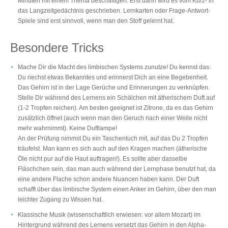
Minuten mit einem Thema beschäftigen. Erst dann wird es vom Kurz- in
das Langzeitgedächtnis geschrieben. Lernkarten oder Frage-Antwort-
Spiele sind erst sinnvoll, wenn man den Stoff gelernt hat.
Besondere Tricks
Mache Dir die Macht des limbischen Systems zunutze! Du kennst das:
Du riechst etwas Bekanntes und erinnerst Dich an eine Begebenheit.
Das Gehirn ist in der Lage Gerüche und Erinnerungen zu verknüpfen.
Stelle Dir während des Lernens ein Schälchen mit ätherischem Duft auf
(1-2 Tropfen reichen). Am besten geeignet ist Zitrone, da es das Gehirn
zusätzlich öffnet (auch wenn man den Geruch nach einer Weile nicht
mehr wahrnimmt). Keine Duftlampe!
An der Prüfung nimmst Du ein Taschentuch mit, auf das Du 2 Tropfen
träufelst. Man kann es sich auch auf den Kragen machen (ätherische
Öle nicht pur auf die Haut auftragen!). Es sollte aber dasselbe
Fläschchen sein, das man auch während der Lernphase benutzt hat, da
eine andere Flache schon andere Nuancen haben kann. Der Duft
schafft über das limbische System einen Anker im Gehirn, über den man
leichter Zugang zu Wissen hat.
Klassische Musik (wissenschaftlich erwiesen: vor allem Mozart) im
Hintergrund während des Lernens versetzt das Gehirn in den Alpha-