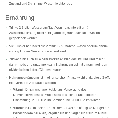
Zustand und Du nimmst Wissen leichter auf.
Ernährung
Trinke 2-3 Liter Wasser am Tag. Wenn das Interstitium (=
Zwischenzellraum) nicht richtig arbeitet, kann auch kein Wissen
gespeichert werden.
Viel Zucker behindert die Vitamin B-Aufnahme, was wiederum enorm
wichtig für den Nervenstoffwechsel sind.
Zucker führt auch zu einem starken Anstieg des Insulins und macht
damit müde und unaufmerksam. Nahrungsmittel mit einem niedrigen
glykämischen Index (GI) bevorzugen.
Nahrungsergänzung ist in einer solchen Phase wichtig, da diese Stoffe
hier vermehrt verbraucht werden:
Vitamin D:
Ein wichtiger Faktor zur Versorgung des
Nervenstoffwechsels. Macht stressresistenter und gleicht aus.
Empfehlung: 2.000 IE/d im Sommer und 3.000 IE/d im Winter
Vitamin B12:
In meiner Praxis der bei weitem häufigste Mangel. Und
insbesondere bei Alten, Vegetariern und Veganern stark im Minus