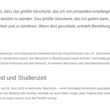
an, dass das größte Geschenk, das ich von jemandem empfangen 
berührt zu werden. Das größte Geschenk, das ich geben kann, 
ehen und zu berühren. Wenn dies geschieht, entsteht Beziehung
stbewusste und einflussreiche Persönlichkeit der Psychotherapie des 20. Jahrhunde
ser Verständnis davon, wie Menschen in Beziehungen heilen können, nachhaltig gep
chliche Potenzial und dem Wunsch, zu innerem Wachstum und zwischenmenschlic
nd und Studienzeit
 am 26. Juni 1916 in Neillsville, Wisconsin – einer Kleinstadt mit ländlich geprägt
ter war Bildung sehr wichtig, weshalb sie auch dafür sorgte, dass Virginia eine w
 sie sogar darauf, dass die Familie umzog.