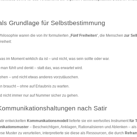
 als Grundlage für Selbstbestimmung
hilosophie waren die von ihr formulierten „
Fünf Freiheiten
“, die Menschen
zur Se
reiheit:
s im Moment wirklich da ist – und nicht, was sein sollte oder war.
an fühlt und denkt – statt das, was erwartet wird.
tehen – und nicht etwas anderes vorzutäuschen.
n braucht – ohne auf Erlaubnis zu warten.
d nicht immer nur auf Nummer sicher zu gehen.
Kommunikationshaltungen nach Satir
tir entwickelten
Kommunikationsmodell
lieferte sie ein wertvolles Instrument
für 
unikationsmuster
– Beschwichtigen, Anklagen, Rationalisieren und Ablenken – als 
e Muster zu verurteilen, interpretierte sie diese als Ressourcen, die durch
Refra