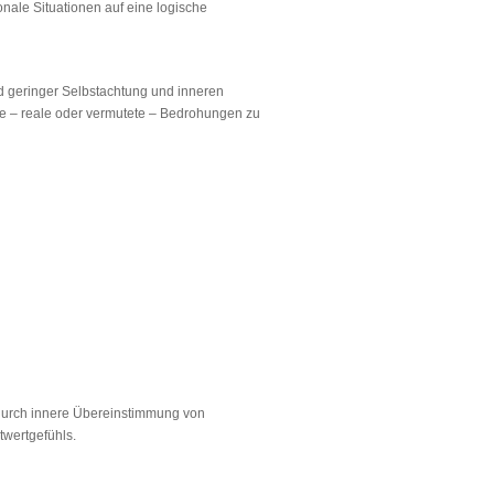
nale Situationen auf eine logische
d geringer Selbstachtung und inneren
e – reale oder vermutete – Bedrohungen zu
 durch innere Übereinstimmung von
twertgefühls.