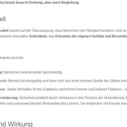
achstum braucht Reibung, aber auch Begleitung.
ll
odell
basiert auf der Überzeugung, dass Menschen die Fähigkeit besitzen, sich zu 
heidend sind dabei
Selbstliebe
, das
Erkennen der eigenen Gefühle
und Besonder
odells sind die:
ng
: Menschen sind einander gleichwertig.
 Jeder Mensch ist einzigartig und kann sich aus einer inneren Quelle der Stärke un
sses
: Jedes Verhalten ist das Ergebnis zahlreicher innerer und äußerer Faktoren –
Veränderung
: Sicherheit entsteht durch Vertrauen in den Prozess der Veränderun
iellen und unausweichlichen Bestandteil des Lebens. Sie entdecken mit Freude ne
nd Wirkung