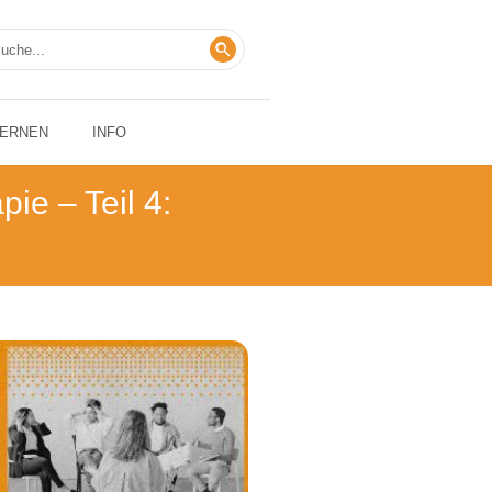
LERNEN
INFO
ie – Teil 4: