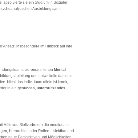
 absolvierte sie ein Studium in Sozialer
r psychoanalytischen Ausbildung samt
er Ansatz, insbesondere im Hinblick auf ihre
 Gründungsteam des renommierten
Mental
sbildungsabteilung und entwickelte das erste
e: Nicht das Individuum allein ist krank,
der in ein
gesundes, unterstützendes
it Hilfe von Stellvertretern die emotionale
gen, Hierarchien oder Rollen – sichtbar und
tehen neue Perspektiven und Möglichkeiten