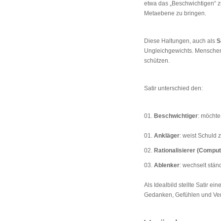
etwa das „Beschwichtigen“ zu
Metaebene zu bringen.
Diese Haltungen, auch als
S
Ungleichgewichts. Menschen
schützen.
Satir unterschied den:
Beschwichtiger
: möchte
Ankläger
: weist Schuld 
Rationalisierer (Comput
Ablenker
: wechselt stän
Als Idealbild stellte Satir e
Gedanken, Gefühlen und Verh