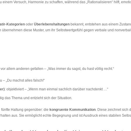
 einem Versuch, Harmonie zu schaffen, während das „Rationalisieren“ hilft, emotio
atir-Kategorien
oder
Überlebenshaltungen
bekannt, entstehen aus einem Zustan
 übernehmen diese Muster, um ihr Selbstwertgefühl gegen verbale und nonverbal
 vor allem anderen gefallen – „Was immer du sagst, du hast völlig recht.“
zu – „Du machst alles falsch!“
er)
: objektiviert – „Wenn man einmal sachlich darüber nachdenkt …“
dig das Thema und entzieht sich der Situation.
ine fünfte Haltung gegenüber: die
kongruente Kommunikation
. Diese zeichnet sich
alten aus. Sie ermöglicht echte Begegnung und ist Ausdruck eines stabilen Selbs