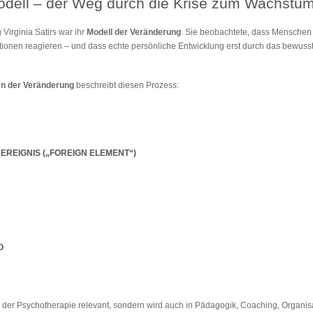
dell – der Weg durch die Krise zum Wachstu
 Virginia Satirs war ihr
Modell der Veränderung
. Sie beobachtete, dass Menschen
ionen reagieren – und dass echte persönliche Entwicklung erst durch das bewuss
en der Veränderung
beschreibt diesen Prozess:
 EREIGNIS („FOREIGN ELEMENT“)
O
 in der Psychotherapie relevant, sondern wird auch in Pädagogik, Coaching, Org