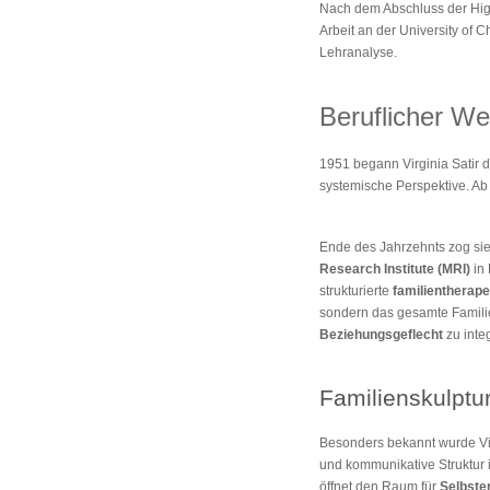
Nach dem Abschluss der High 
Arbeit an der University of 
Lehranalyse.
Beruflicher W
1951 begann Virginia Satir d
systemische Perspektive. Ab 
Ende des Jahrzehnts zog si
Research Institute (MRI)
in 
strukturierte
familientherap
sondern das gesamte Familie
Beziehungsgeflecht
zu inte
Familienskulptu
Besonders bekannt wurde Vir
und kommunikative Struktur 
öffnet den Raum für
Selbste