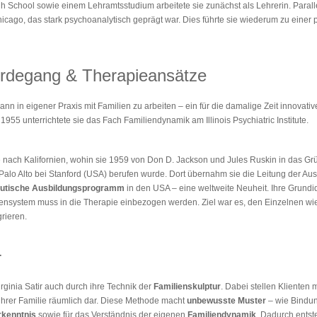
School sowie einem Lehramtsstudium arbeitete sie zunächst als Lehrerin. Parallel
Chicago, das stark psychoanalytisch geprägt war. Dies führte sie wiederum zu eine
erdegang & Therapieansätze
ann in eigener Praxis mit Familien zu arbeiten – ein für die damalige Zeit innovativ
1955 unterrichtete sie das Fach Familiendynamik am Illinois Psychiatric Institute.
e nach Kalifornien, wohin sie 1959 von Don D. Jackson und Jules Ruskin in das
Palo Alto bei Stanford (USA) berufen wurde. Dort übernahm sie die Leitung der Au
eutische Ausbildungsprogramm
in den USA – eine weltweite Neuheit. Ihre Grundide
nsystem muss in die Therapie einbezogen werden. Ziel war es, den Einzelnen wie
grieren.
r
ginia Satir auch durch ihre Technik der
Familienskulptur
. Dabei stellen Klienten m
ihrer Familie räumlich dar. Diese Methode macht
unbewusste Muster
– wie Bindun
rkenntnis
sowie für das Verständnis der eigenen
Familiendynamik
. Dadurch ents