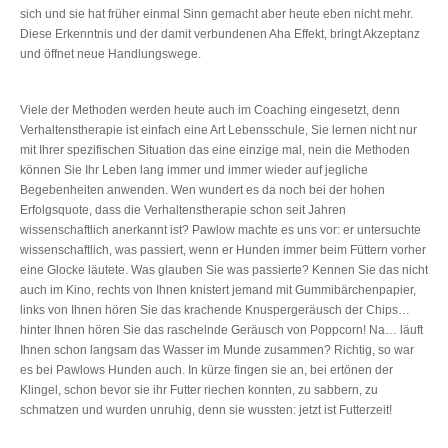
sich und sie hat früher einmal Sinn gemacht aber heute eben nicht mehr.
Diese Erkenntnis und der damit verbundenen Aha Effekt, bringt Akzeptanz
und öffnet neue Handlungswege.
Viele der Methoden werden heute auch im Coaching eingesetzt, denn
Verhaltenstherapie ist einfach eine Art Lebensschule, Sie lernen nicht nur
mit Ihrer spezifischen Situation das eine einzige mal, nein die Methoden
können Sie Ihr Leben lang immer und immer wieder auf jegliche
Begebenheiten anwenden. Wen wundert es da noch bei der hohen
Erfolgsquote, dass die Verhaltenstherapie schon seit Jahren
wissenschaftlich anerkannt ist? Pawlow machte es uns vor: er untersuchte
wissenschaftlich, was passiert, wenn er Hunden immer beim Füttern vorher
eine Glocke läutete. Was glauben Sie was passierte? Kennen Sie das nicht
auch im Kino, rechts von Ihnen knistert jemand mit Gummibärchenpapier,
links von Ihnen hören Sie das krachende Knuspergeräusch der Chips…
hinter Ihnen hören Sie das raschelnde Geräusch von Poppcorn! Na… läuft
Ihnen schon langsam das Wasser im Munde zusammen? Richtig, so war
es bei Pawlows Hunden auch. In kürze fingen sie an, bei ertönen der
Klingel, schon bevor sie ihr Futter riechen konnten, zu sabbern, zu
schmatzen und wurden unruhig, denn sie wussten: jetzt ist Futterzeit!