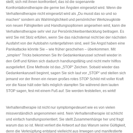
stellt, sich mit ihnen konfrontiert, das ist die sogenannte
Konfrontationstherapie die gerne bei Ängsten eingesetzt wird. Wenn die
Verhaltenstherapie nicht eingesetzt wird als „Du musst das so und so
machen“ sondern als Wahlmöglichkeit und persönlicher Werkzeugkiste
von neuen Fähigkeiten und Handlungsoptionen angesehen wird, kann die
Verhaltenstherapie sehr viel zur Persönlichkeitsentwicklung beitragen. Es
wird Sie mit Stolz erfüllen, wenn Sie das nächstemal nicht bei der nächsten
Ausfahrt von der Autobahn runtergefahren sind, weil Sie Angst haben eine
Panikattacke könnte Sie – wie früher geschehen – überkommen. Mit
„simplen“ Tricks bekommen Sie Ihr Gedankenkarussel schnell wieder in
den Griff und fühlen sich dadurch handlungsfähig und nicht mehr hilflos
ausgeliefert. Eine Methode ist das „STOP“ Zeichen. Sobald wieder das
Gedankenkarusell beginnt, sagen Sie sich laut vor „STOP“ und stellen sich
jemand vor der Ihnen ein riesen großes rotes STOP Schild mit voller Kraft
vor die Nase hält oder falls möglich stampfen Sie während dem lauten
STOP sagen, fest mit einem Fuß auf. Sie werden feststellen, es wirkt!
Verhaltenstherapie ist nicht nur symptomgesteuert wie es von vielen
missverständlich angenommen wird. Nein Verhaltenstherapie ist schlicht
und einfach handlungsorientiert. Sie stellt Zusammenhänge her und fragt
warum das so ist. Meist verliert die Antwort auf das Warum seine Gültigkeit,
denn die Verknüpfung entstand vielleicht aus Irrwegen und manifestierte