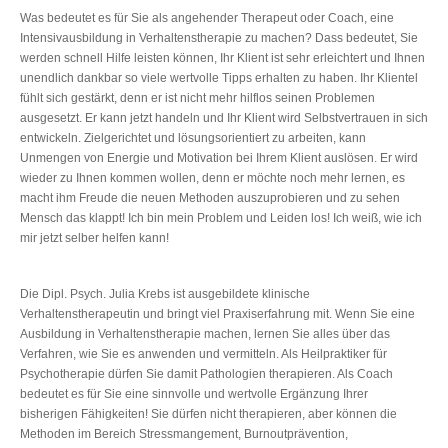
Was bedeutet es für Sie als angehender Therapeut oder Coach, eine
Intensivausbildung in Verhaltenstherapie zu machen? Dass bedeutet, Sie
werden schnell Hilfe leisten können, Ihr Klient ist sehr erleichtert und Ihnen
unendlich dankbar so viele wertvolle Tipps erhalten zu haben. Ihr Klientel
fühlt sich gestärkt, denn er ist nicht mehr hilflos seinen Problemen
ausgesetzt. Er kann jetzt handeln und Ihr Klient wird Selbstvertrauen in sich
entwickeln. Zielgerichtet und lösungsorientiert zu arbeiten, kann
Unmengen von Energie und Motivation bei Ihrem Klient auslösen. Er wird
wieder zu Ihnen kommen wollen, denn er möchte noch mehr lernen, es
macht ihm Freude die neuen Methoden auszuprobieren und zu sehen
Mensch das klappt! Ich bin mein Problem und Leiden los! Ich weiß, wie ich
mir jetzt selber helfen kann!
Die Dipl. Psych. Julia Krebs ist ausgebildete klinische
Verhaltenstherapeutin und bringt viel Praxiserfahrung mit. Wenn Sie eine
Ausbildung in Verhaltenstherapie machen, lernen Sie alles über das
Verfahren, wie Sie es anwenden und vermitteln. Als Heilpraktiker für
Psychotherapie dürfen Sie damit Pathologien therapieren. Als Coach
bedeutet es für Sie eine sinnvolle und wertvolle Ergänzung Ihrer
bisherigen Fähigkeiten! Sie dürfen nicht therapieren, aber können die
Methoden im Bereich Stressmangement, Burnoutprävention,