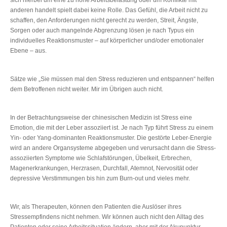
anderen handelt spielt dabei keine Rolle. Das Gefühl, die Arbeit nicht zu
schaffen, den Anforderungen nicht gerecht zu werden, Streit, Ängste,
Sorgen oder auch mangelnde Abgrenzung lösen je nach Typus ein
individuelles Reaktionsmuster – auf körperlicher und/oder emotionaler
Ebene – aus.
Sätze wie „Sie müssen mal den Stress reduzieren und entspannen“ helfen
dem Betroffenen nicht weiter. Mir im Übrigen auch nicht.
In der Betrachtungsweise der chinesischen Medizin ist Stress eine
Emotion, die mit der Leber assoziiert ist. Je nach Typ führt Stress zu einem
Yin- oder Yang-dominanten Reaktionsmuster. Die gestörte Leber-Energie
wird an andere Organsysteme abgegeben und verursacht dann die Stress-
assoziierten Symptome wie Schlafstörungen, Übelkeit, Erbrechen,
Magenerkrankungen, Herzrasen, Durchfall, Atemnot, Nervosität oder
depressive Verstimmungen bis hin zum Burn-out und vieles mehr.
Wir, als Therapeuten, können den Patienten die Auslöser ihres
Stressempfindens nicht nehmen. Wir können auch nicht den Alltag des
Patienten oder seine Arbeitssituation ändern, aber mit der Akupunktur