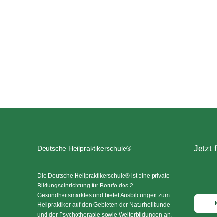
Jetzt 
Deutsche Heilpraktikerschule®
Die Deutsche Heilpraktikerschule® ist eine private
Bildungseinrichtung für Berufe des 2.
Gesundheitsmarktes und bietet Ausbildungen zum
Heilpraktiker auf den Gebieten der Naturheilkunde
und der Psychotherapie sowie Weiterbildungen an.