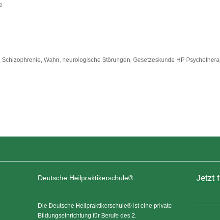
e
le, Schizophrenie, Wahn, neurologische Störungen, Gesetzeskunde HP Psychotherap
Jetzt 
Deutsche Heilpraktikerschule®
Die Deutsche Heilpraktikerschule® ist eine private
Bildungseinrichtung für Berufe des 2.