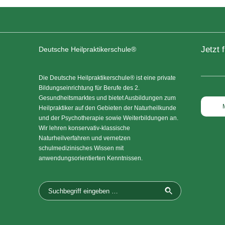
Jetzt 
Deutsche Heilpraktikerschule®
Die Deutsche Heilpraktikerschule® ist eine private
Bildungseinrichtung für Berufe des 2.
Gesundheitsmarktes und bietet Ausbildungen zum
Heilpraktiker auf den Gebieten der Naturheilkunde
und der Psychotherapie sowie Weiterbildungen an.
Wir lehren konservativ-klassische
Naturheilverfahren und vernetzen
schulmedizinisches Wissen mit
anwendungsorientierten Kenntnissen.