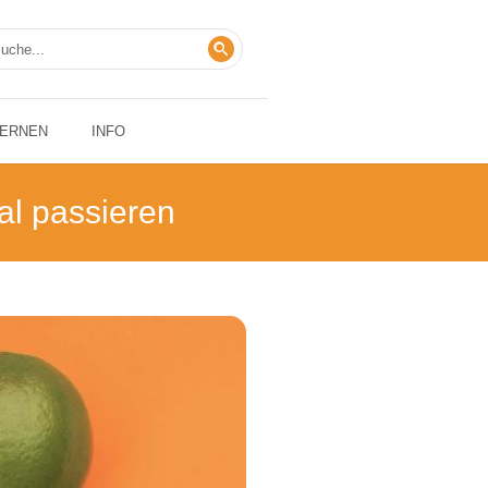
LERNEN
INFO
al passieren