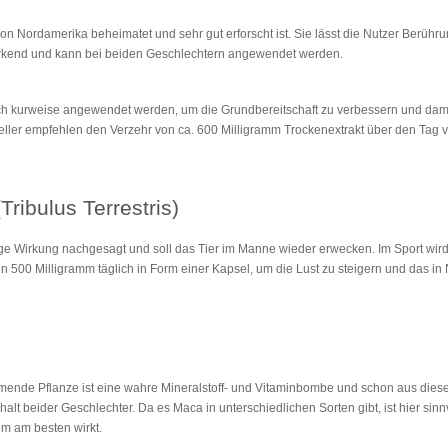
on Nordamerika beheimatet und sehr gut erforscht ist. Sie lässt die Nutzer Berüh
stärkend und kann bei beiden Geschlechtern angewendet werden.
ch kurweise angewendet werden, um die Grundbereitschaft zu verbessern und dam
ler empfehlen den Verzehr von ca. 600 Milligramm Trockenextrakt über den Tag vert
Tribulus Terrestris)
tige Wirkung nachgesagt und soll das Tier im Manne wieder erwecken. Im Sport wird
 500 Milligramm täglich in Form einer Kapsel, um die Lust zu steigern und das in
nde Pflanze ist eine wahre Mineralstoff- und Vitaminbombe und schon aus diese
lt beider Geschlechter. Da es Maca in unterschiedlichen Sorten gibt, ist hier si
m am besten wirkt.