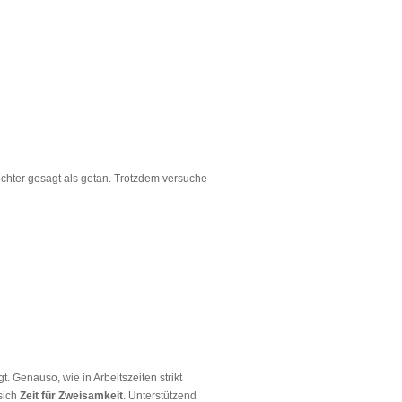
ichter gesagt als getan. Trotzdem versuche
t. Genauso, wie in Arbeitszeiten strikt
 sich
Zeit für Zweisamkeit
. Unterstützend