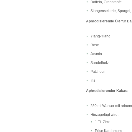
Datteln, Granatapfel
Stangensellerie, Spargel,
Aphrodisierende Öle für B
Ylang-Ylang
Rose
Jasmin
Sandelholz
Patchouli
Iris
Aphrodisierender Kakao:
250 ml Wasser mit reine
Hinzugefügt wird:
1 TL Zimt
Prise Kardamom