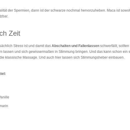
lität der Spermien, dann ist der schwarze nochmal hervorzuheben. Maca ist sowohl 
tzbar.
ch Zeit
sächlich Stress ist und damit das
Abschalten und Fallenlassen
schwerfällt, sollte
m lassen und sich gewissermaßen in Stimmung bringen. Und das kann schon ein
die klassische Massage. Und auch hier lassen sich Stimmungsheber einbauen.
tel:
anille
smarin