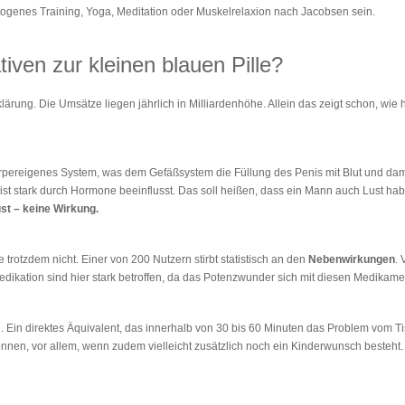
ogenes Training, Yoga, Meditation oder Muskelrelaxion nach Jacobsen sein.
tiven zur kleinen blauen Pille?
lärung. Die Umsätze liegen jährlich in Milliardenhöhe. Allein das zeigt schon, wie
körpereigenes System, was dem Gefäßsystem die Füllung des Penis mit Blut und dami
 ist stark durch Hormone beeinflusst. Das soll heißen, dass ein Mann auch Lust h
ust
– keine Wirkung.
e trotzdem nicht. Einer von 200 Nutzern stirbt statistisch an den
Nebenwirkungen
. 
edikation sind hier stark betroffen, da das Potenzwunder sich mit diesen Medikamen
. Ein direktes Äquivalent, das innerhalb von 30 bis 60 Minuten das Problem vom Tisc
önnen, vor allem, wenn zudem vielleicht zusätzlich noch ein Kinderwunsch besteht.