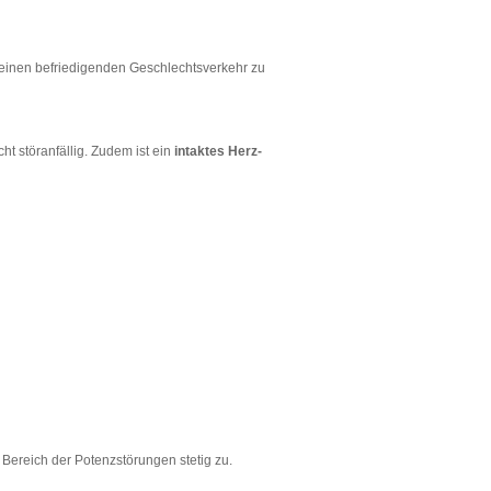
, einen befriedigenden Geschlechtsverkehr zu
icht störanfällig. Zudem ist ein
intaktes Herz-
ereich der Potenzstörungen stetig zu.