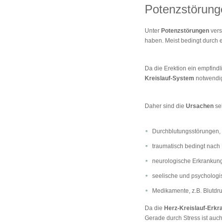
Potenzstörunge
Unter
Potenzstörungen
vers
haben. Meist bedingt durch 
Da die Erektion ein empfind
Kreislauf-System
notwendig,
Daher sind die
Ursachen
seh
Durchblutungsstörungen, z
traumatisch bedingt nach
neurologische Erkrankung
seelische und psycholog
Medikamente, z.B. Blutdr
Da die
Herz-Kreislauf-Erkr
Gerade durch Stress ist auch