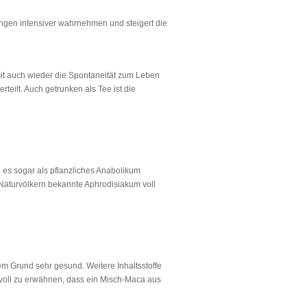
rungen intensiver wahrnehmen und steigert die
it auch wieder die Spontaneität zum Leben
eilt. Auch getrunken als Tee ist die
 es sogar als pflanzliches Anabolikum
 Naturvölkern bekannte Aphrodisiakum voll
m Grund sehr gesund. Weitere Inhaltsstoffe
nnvoll zu erwähnen, dass ein Misch-Maca aus