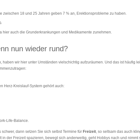
pe zwischen 18 und 25 Jahren geben 7 % an, Erektionsprobleme zu haben.
%
da hier auch die Grunderkrankungen und Medikamente zunehmen.
enn nun wieder rund?
 haben wir hier unter Umständen vielschichtig aufzuräumen. Und das ist häufig le
sammenzutragen:
en Herz-Kreislauf-System gehört auch:
rk-Life-Balance.
es schwer, dann setzen Sie sich selbst Termine für
Freizeit
, so seltsam das auch kling
lt in der Freizeit spazieren, bewegt sich anderweitig, geht Hobbys nach und nimmt