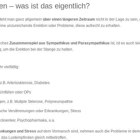
n – was ist das eigentlich?
teht man ganz allgemein
über einen längeren Zeitraum
nicht in der Lage zu sein
eine unzureichende Erektion oder Probleme, diese aufrecht zu erhalten.
liches
Zusammenspiel aus Sympathikus und Parasympathikus
ist, ist es auch le
 um die Erektion bei der Stange zu halten.
r vielfältig:
.B. Arteriosklerose, Diabetes
 Unfällen oder OPs
en, z.B. Mutiple Sklerose, Polyneuropathie
ische Verstimmungen oder Erkrankungen, Stress
ucksenker, Psychopharmaka, u.a.
ankungen und Stress
auf dem Vormarsch sind, nehmen auch die Probleme in dem B
 das Lustempfinden gleich mitbetroffen.