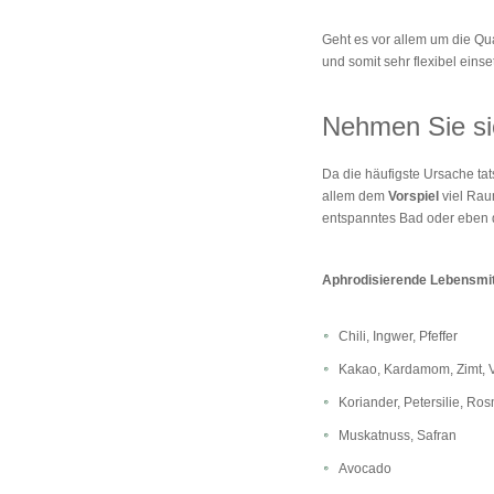
Geht es vor allem um die Qua
und somit sehr flexibel einse
Nehmen Sie si
Da die häufigste Ursache tat
allem dem
Vorspiel
viel Rau
entspanntes Bad oder eben 
Aphrodisierende Lebensmit
Chili, Ingwer, Pfeffer
Kakao, Kardamom, Zimt, V
Koriander, Petersilie, Ro
Muskatnuss, Safran
Avocado