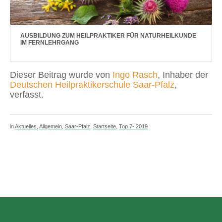
AUSBILDUNG ZUM HEILPRAKTIKER FÜR NATURHEILKUNDE
IM FERNLEHRGANG
Dieser Beitrag wurde von
Ingo Rasch
, Inhaber der
Deutschen Heilpraktikerschule Saar-Pfalz
,
verfasst.
in
Aktuelles
,
Allgemein
,
Saar-Pfalz
,
Startseite
,
Top 7- 2019