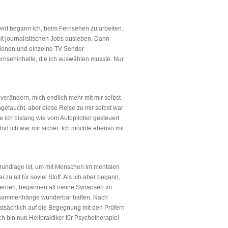
irt begann ich, beim Fernsehen zu arbeiten.
t journalistischen Jobs ausleben. Dann
tionen und einzelne TV Sender
Fernsehinhalte, die ich auswählen musste. Nur
verändern, mich endlich mehr mit mir selbst
ingetaucht, aber diese Reise zu mir selbst war
ie ich bislang wie vom Autopiloten gesteuert
nd ich war mir sicher: Ich möchte ebenso mit
 Grundlage ist, um mit Menschen im mentalen
u alt für soviel Stoff. Als ich aber begann,
zu lernen, begannen all meine Synapsen im
 Zusammenhänge wunderbar haften. Nach
tatsächlich auf die Begegnung mit den Prüfern
 bin nun Heilpraktiker für Psychotherapie!