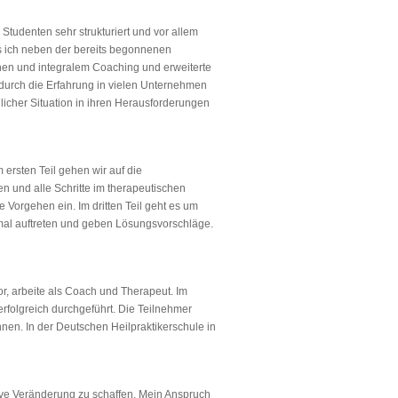
Studenten sehr strukturiert und vor allem
ss ich neben der bereits begonnenen
chen und integralem Coaching und erweiterte
 durch die Erfahrung in vielen Unternehmen
licher Situation in ihren Herausforderungen
 ersten Teil gehen wir auf die
n und alle Schritte im therapeutischen
 Vorgehen ein. Im dritten Teil geht es um
mal auftreten und geben Lösungsvorschläge.
or, arbeite als Coach und Therapeut. Im
folgreich durchgeführt. Die Teilnehmer
nnen. In der Deutschen Heilpraktikerschule in
tive Veränderung zu schaffen. Mein Anspruch