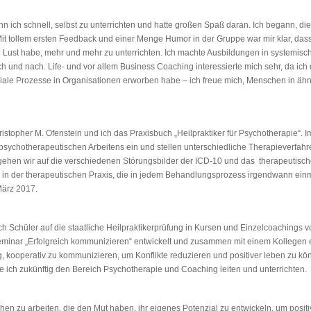
n ich schnell, selbst zu unterrichten und hatte großen Spaß daran. Ich begann, die 
. Mit tollem ersten Feedback und einer Menge Humor in der Gruppe war mir klar, da
e Lust habe, mehr und mehr zu unterrichten. Ich machte Ausbildungen in systemis
und nach. Life- und vor allem Business Coaching interessierte mich sehr, da ich
ziale Prozesse in Organisationen erworben habe – ich freue mich, Menschen in ähn
ristopher M. Ofenstein und ich das Praxisbuch „Heilpraktiker für Psychotherapie“. Im
ychotherapeutischen Arbeitens ein und stellen unterschiedliche Therapieverfahre
 gehen wir auf die verschiedenen Störungsbilder der ICD-10 und das therapeutische
 in der therapeutischen Praxis, die in jedem Behandlungsprozess irgendwann ein
März 2017.
ich Schüler auf die staatliche Heilpraktikerprüfung in Kursen und Einzelcoachings v
minar „Erfolgreich kommunizieren“ entwickelt und zusammen mit einem Kollegen er
g, kooperativ zu kommunizieren, um Konflikte reduzieren und positiver leben zu kö
 ich zukünftig den Bereich Psychotherapie und Coaching leiten und unterrichten.
chen zu arbeiten, die den Mut haben, ihr eigenes Potenzial zu entwickeln, um posi