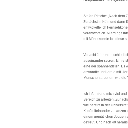
Heilpraktiker für Psychothe
Stefan Ritsche: „Nach dem Z
Zunächst in Köln und dann f
entwickelte ich Fernsehkon
verantwortlich. Allerdings i
mit Mühe konnte ich diese s
Vor acht Jahren entschied ic
auseinander setzen. Ich reist
eine der spannendsten. Es wa
anwandte und lernte mit Her
Menschen arbeiten, wie die T
Ich informierte mich viel un
Bereich zu arbeiten. Zunächs
wie bereits in der Universit
Kopf miteinander zu tanzen
einem gemütlichen Joggen am 
gefreut. Und nach 40 heraus