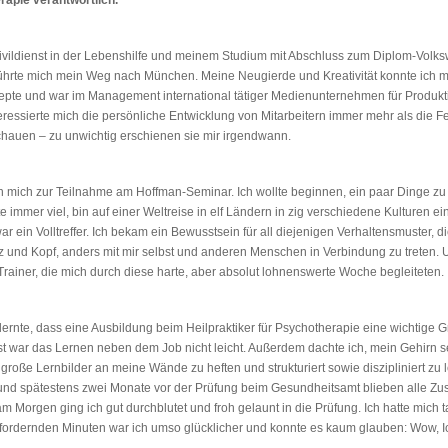
rapie verantwortlich.
ivildienst in der Lebenshilfe und meinem Studium mit Abschluss zum Diplom-Volksw
ührte mich mein Weg nach München. Meine Neugierde und Kreativität konnte ich mi
zepte und war im Management international tätiger Medienunternehmen für Produk
nteressierte mich die persönliche Entwicklung von Mitarbeitern immer mehr als die 
chauen – zu unwichtig erschienen sie mir irgendwann.
h mich zur Teilnahme am Hoffman-Seminar. Ich wollte beginnen, ein paar Dinge zu 
e immer viel, bin auf einer Weltreise in elf Ländern in zig verschiedene Kulturen e
r ein Volltreffer. Ich bekam ein Bewusstsein für all diejenigen Verhaltensmuster, d
z und Kopf, anders mit mir selbst und anderen Menschen in Verbindung zu treten. U
rainer, die mich durch diese harte, aber absolut lohnenswerte Woche begleiteten.
d lernte, dass eine Ausbildung beim Heilpraktiker für Psychotherapie eine wichtige
t war das Lernen neben dem Job nicht leicht. Außerdem dachte ich, mein Gehirn sei z
ät große Lernbilder an meine Wände zu heften und strukturiert sowie diszipliniert 
 und spätestens zwei Monate vor der Prüfung beim Gesundheitsamt blieben alle
Morgen ging ich gut durchblutet und froh gelaunt in die Prüfung. Ich hatte mich 
fordernden Minuten war ich umso glücklicher und konnte es kaum glauben: Wow, Ich