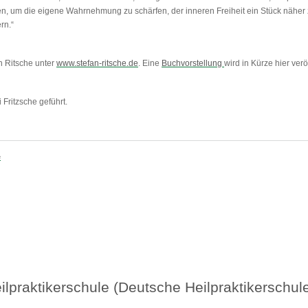
ben, um die eigene Wahrnehmung zu schärfen, der inneren Freiheit ein Stück nähe
rn.“
n Ritsche unter
www.stefan-ritsche.de
. Eine
Buchvorstellung
wird in Kürze hier veröf
 Fritzsche geführt.
e
lpraktikerschule (Deutsche Heilpraktikerschul