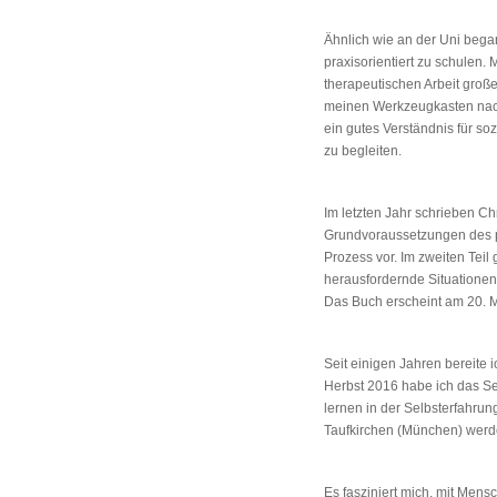
Ähnlich wie an der Uni began
praxisorientiert zu schulen
therapeutischen Arbeit groß
meinen Werkzeugkasten nach 
ein gutes Verständnis für so
zu begleiten.
Im letzten Jahr schrieben Ch
Grundvoraussetzungen des ps
Prozess vor. Im zweiten Teil
herausfordernde Situationen
Das Buch erscheint am 20. 
Seit einigen Jahren bereite 
Herbst 2016 habe ich das Se
lernen in der Selbsterfahrun
Taufkirchen (München) werde
Es fasziniert mich, mit Mens