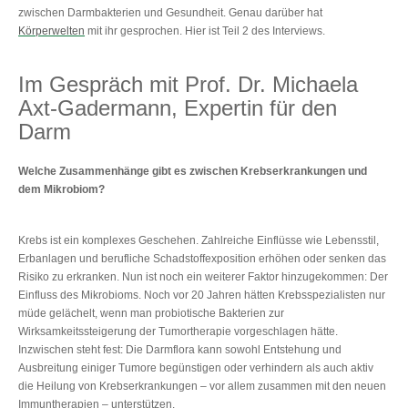
zwischen Darmbakterien und Gesundheit. Genau darüber hat
Körperwelten
mit ihr gesprochen. Hier ist Teil 2 des Interviews.
Im Gespräch mit Prof. Dr. Michaela
Axt-Gadermann, Expertin für den
Darm
Welche Zusammenhänge gibt es zwischen Krebserkrankungen und
dem Mikrobiom?
Krebs ist ein komplexes Geschehen. Zahlreiche Einflüsse wie Lebensstil,
Erbanlagen und berufliche Schadstoffexposition erhöhen oder senken das
Risiko zu erkranken. Nun ist noch ein weiterer Faktor hinzugekommen: Der
Einfluss des Mikrobioms. Noch vor 20 Jahren hätten Krebsspezialisten nur
müde gelächelt, wenn man probiotische Bakterien zur
Wirksamkeitssteigerung der Tumortherapie vorgeschlagen hätte.
Inzwischen steht fest: Die Darmflora kann sowohl Entstehung und
Ausbreitung einiger Tumore begünstigen oder verhindern als auch aktiv
die Heilung von Krebserkrankungen – vor allem zusammen mit den neuen
Immuntherapien – unterstützen.