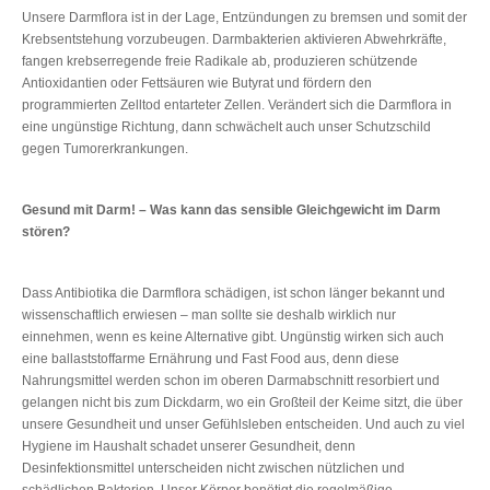
Unsere Darmflora ist in der Lage, Entzündungen zu bremsen und somit der
Krebsentstehung vorzubeugen. Darmbakterien aktivieren Abwehrkräfte,
fangen krebserregende freie Radikale ab, produzieren schützende
Antioxidantien oder Fettsäuren wie Butyrat und fördern den
programmierten Zelltod entarteter Zellen. Verändert sich die Darmflora in
eine ungünstige Richtung, dann schwächelt auch unser Schutzschild
gegen Tumorerkrankungen.
Gesund mit Darm! – Was kann das sensible Gleichgewicht im Darm
stören?
Dass Antibiotika die Darmflora schädigen, ist schon länger bekannt und
wissenschaftlich erwiesen – man sollte sie deshalb wirklich nur
einnehmen, wenn es keine Alternative gibt. Ungünstig wirken sich auch
eine ballaststoffarme Ernährung und Fast Food aus, denn diese
Nahrungsmittel werden schon im oberen Darmabschnitt resorbiert und
gelangen nicht bis zum Dickdarm, wo ein Großteil der Keime sitzt, die über
unsere Gesundheit und unser Gefühlsleben entscheiden. Und auch zu viel
Hygiene im Haushalt schadet unserer Gesundheit, denn
Desinfektionsmittel unterscheiden nicht zwischen nützlichen und
schädlichen Bakterien. Unser Körper benötigt die regelmäßige