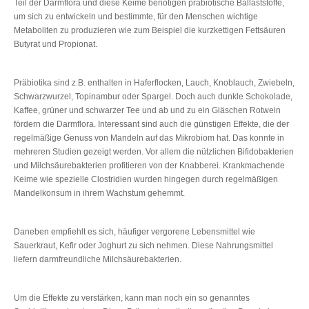
Teil der Darmflora und diese Keime benötigen präbiotische Ballaststoffe,
um sich zu entwickeln und bestimmte, für den Menschen wichtige
Metaboliten zu produzieren wie zum Beispiel die kurzkettigen Fettsäuren
Butyrat und Propionat.
Präbiotika sind z.B. enthalten in Haferflocken, Lauch, Knoblauch, Zwiebeln,
Schwarzwurzel, Topinambur oder Spargel. Doch auch dunkle Schokolade,
Kaffee, grüner und schwarzer Tee und ab und zu ein Gläschen Rotwein
fördern die Darmflora. Interessant sind auch die günstigen Effekte, die der
regelmäßige Genuss von Mandeln auf das Mikrobiom hat. Das konnte in
mehreren Studien gezeigt werden. Vor allem die nützlichen Bifidobakterien
und Milchsäurebakterien profitieren von der Knabberei. Krankmachende
Keime wie spezielle Clostridien wurden hingegen durch regelmäßigen
Mandelkonsum in ihrem Wachstum gehemmt.
Daneben empfiehlt es sich, häufiger vergorene Lebensmittel wie
Sauerkraut, Kefir oder Joghurt zu sich nehmen. Diese Nahrungsmittel
liefern darmfreundliche Milchsäurebakterien.
Um die Effekte zu verstärken, kann man noch ein so genanntes