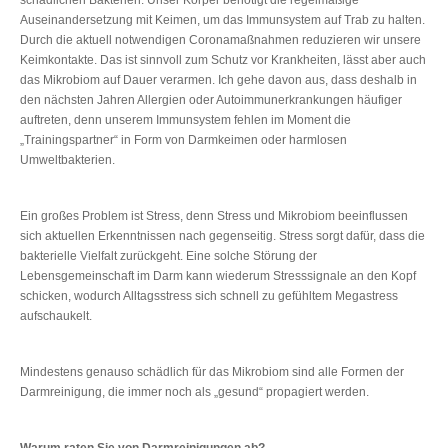
Auseinandersetzung mit Keimen, um das Immunsystem auf Trab zu halten.
Durch die aktuell notwendigen Coronamaßnahmen reduzieren wir unsere
Keimkontakte. Das ist sinnvoll zum Schutz vor Krankheiten, lässt aber auch
das Mikrobiom auf Dauer verarmen. Ich gehe davon aus, dass deshalb in
den nächsten Jahren Allergien oder Autoimmunerkrankungen häufiger
auftreten, denn unserem Immunsystem fehlen im Moment die
„Trainingspartner“ in Form von Darmkeimen oder harmlosen
Umweltbakterien.
Ein großes Problem ist Stress, denn Stress und Mikrobiom beeinflussen
sich aktuellen Erkenntnissen nach gegenseitig. Stress sorgt dafür, dass die
bakterielle Vielfalt zurückgeht. Eine solche Störung der
Lebensgemeinschaft im Darm kann wiederum Stresssignale an den Kopf
schicken, wodurch Alltagsstress sich schnell zu gefühltem Megastress
aufschaukelt.
Mindestens genauso schädlich für das Mikrobiom sind alle Formen der
Darmreinigung, die immer noch als „gesund“ propagiert werden.
Warum raten Sie von Darmreinigungen ab?