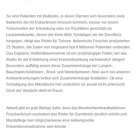
So sind Patienten mit Blutkrebs, in deren Därmen sich besonders viele
Bakterien der Art Eubacterium limosum tummeln, besser vor einem
Fortschreiten der Erkrankung oder vor Rückfällen geschützt als
Leukämiekranke, denen der Keim fehlt. Schädigen wir die Darmflora
hingegen, steigt das Risiko für Tumore. Italienische Forscher analysierten
25 Studien, die Daten von insgesamt fast 8 Millionen Patienten umfassten.
Das Ergebnis: Antibiotikaeinnahme ist ein unabhängiger Faktor, der das
Risiko für die Entstehung einer Krebserkrankung nachweislich steigert.
Besonders auffällig waren diese Zusammenhänge bei Lungen-,
Bauchspeicheldrüsen-, Brust- und Nierentumoren. Aber auch bei anderen
Krebserkrankungen ließen sich Zusammenhänge feststellen. Ob eine
Schädigung des Mikrobioms hier ursächlich ist, wurde nicht untersucht.
Doch der Verdacht steht im Raum.
Aktuell gibt es gute Belege dafür, dass das Mundschleimhautbakterium
Fusobacterium nucleatum das Risiko für Darmkrebs deutlich erhöht und
Mundpflege hier möglicherweise eine wirkungsvolle
Präventionsmaßnahme sein könnte.