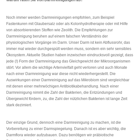
Noch immer werden Darmreinigungen empfohlen, zum Beispiel
Fastenkuren mit Glaubersalz oder als Kolonhydrotherapie oder mit Hilfe
von absorbierenden Stoffen wie Zeolith. Die Empfehlungen zur
Darmreinigung beruhen auf einem falschen Verständnis der
physiologischen Vorgänge im Darm. Unser Darm ist kein Abflussrohr, das
immer mal wieder durchgespült werden muss, sondern ein sehr sensibles
Ökosystem. Aktuelle Studien haben inzwischen eindrucksvoll gezeigt, dass
jede (!) Form der Darmreinigung das Gleichgewicht der Mikroorganismen
stört. Vor allem die wichtige Artenvielfalt geht verloren und auch Monate
nach einer Darmreinigung war diese nicht wiederhergestellt. Die
Auswirkungen einer Darmreinigung auf das Mikrobiom sind vergleichbar
mit denen einer mehrwöchigen Antibiotikabehandlung. Nach einer
Darmreinigung nimmt die Zahl der Bakterien, die Entzündungen und
Übergewicht fördern, zu, die Zahl der nützlichen Bakterien ist lange Zeit
stark dezimiert.
Der einzige Grund, dennoch eine Darmreinigung zu machen, ist die
Vorbereitung zu einer Darmspiegelung. Danach ist es aber wichtig, die
Darmflora wieder aufzubauen. Dazu benötigen wir präbiotische