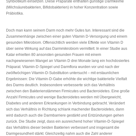
Synbiotikum einsetzen. Diese Präparate enthalten günstige Darmkeime
(Milchsäurebakterien, Bifidobakterien) in hoher Konzentration sowie
Präbiotika.
Doch man kann seinem Darm noch mehr Gutes tun. Interessant sind die
Zusammenhänge zwischen einer guten Vitamin D-Versorgung und einem
gesunden Mikrobiom. Offensichtlich werden viele Effekte von Vitamin D
über seine Wirkung auf das Darmmikrobiom vermittelt. In einer Studie aus
Katar erhielten 80 ansonsten gesunden Frauen mit einem
nachgewiesenen Mangel an Vitamin D drei Monate lang ein hochdosiertes
Präparat. Vitamin-D-Spiegel und Darmflora wurden vor und nach der
zwölfwöchigen Vitamin-D-Substitution untersucht – mit erstaunlichen
Ergebnissen: Die Vitamin-D-Gabe erhöhte die wichtige bakterielle Vielfalt
des Darms deutlich. Insbesondere verbesserte sich das Verhältnis
zwischen den Bakterienstämmen Firmicutes und Bacteroidetes. Eine große
Anzahl Firmicutes und wenige Bacteroidetes werden mit Übergewicht,
Diabetes und anderen Erkrankungen in Verbindung gebracht. Verändert
sich das Verhältnis in Richtung schlank machender Bacteroidetes, dann
wird dadurch auch die Darmbarriere gestärkt und Entzündungen gehen
zurück. Die Studie zeigt, dass ein ausreichend hoher Vitamin-D-Spiegel
das Verhältnis dieser beiden Bakterien verbessert und insgesamt die
Darmgesundheit stärkt. Gleichzeitig nahm auch die Zahl anderer