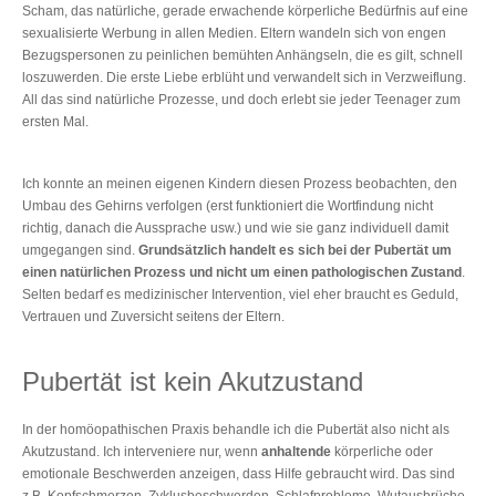
Scham, das natürliche, gerade erwachende körperliche Bedürfnis auf eine
sexualisierte Werbung in allen Medien. Eltern wandeln sich von engen
Bezugspersonen zu peinlichen bemühten Anhängseln, die es gilt, schnell
loszuwerden. Die erste Liebe erblüht und verwandelt sich in Verzweiflung.
All das sind natürliche Prozesse, und doch erlebt sie jeder Teenager zum
ersten Mal.
Ich konnte an meinen eigenen Kindern diesen Prozess beobachten, den
Umbau des Gehirns verfolgen (erst funktioniert die Wortfindung nicht
richtig, danach die Aussprache usw.) und wie sie ganz individuell damit
umgegangen sind.
Grundsätzlich handelt es sich bei der Pubertät um
einen natürlichen Prozess und nicht um einen pathologischen Zustand
.
Selten bedarf es medizinischer Intervention, viel eher braucht es Geduld,
Vertrauen und Zuversicht seitens der Eltern.
Pubertät ist kein Akutzustand
In der homöopathischen Praxis behandle ich die Pubertät also nicht als
Akutzustand. Ich interveniere nur, wenn
anhaltende
körperliche oder
emotionale Beschwerden anzeigen, dass Hilfe gebraucht wird. Das sind
z.B. Kopfschmerzen, Zyklusbeschwerden, Schlafprobleme, Wutausbrüche,