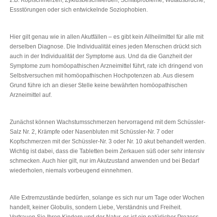
Essstörungen oder sich entwickelnde Soziophobien.
Hier gilt genau wie in allen Akutfällen – es gibt kein Allheilmittel für alle mit
derselben Diagnose. Die Individualität eines jeden Menschen drückt sich
auch in der Individualität der Symptome aus. Und da die Ganzheit der
Symptome zum homöopathischen Arzneimittel führt, rate ich dringend von
Selbstversuchen mit homöopathischen Hochpotenzen ab. Aus diesem
Grund führe ich an dieser Stelle keine bewährten homöopathischen
Arzneimittel auf.
Zunächst können Wachstumsschmerzen hervorragend mit dem Schüssler-
Salz Nr. 2, Krämpfe oder Nasenbluten mit Schüssler-Nr. 7 oder
Kopfschmerzen mit der Schüssler-Nr. 3 oder Nr. 10 akut behandelt werden.
Wichtig ist dabei, dass die Tabletten beim Zerkauen süß oder sehr intensiv
schmecken. Auch hier gilt, nur im Akutzustand anwenden und bei Bedarf
wiederholen, niemals vorbeugend einnehmen.
Alle Extremzustände bedürfen, solange es sich nur um Tage oder Wochen
handelt, keiner Globulis, sondern Liebe, Verständnis und Freiheit.
Vertrauen Sie Ihren Kindern und der Natur, es ist ein natürlicher Prozess,