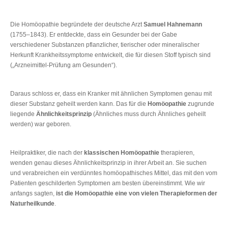
Die Homöopathie begründete der deutsche Arzt
Samuel Hahnemann
(1755‒1843). Er entdeckte, dass ein Gesunder bei der Gabe
verschiedener Substanzen pflanzlicher, tierischer oder mineralischer
Herkunft Krankheitssymptome entwickelt, die für diesen Stoff typisch sind
(„Arzneimittel-Prüfung am Gesunden“).
Daraus schloss er, dass ein Kranker mit ähnlichen Symptomen genau mit
dieser Substanz geheilt werden kann. Das für die
Homöopathie
zugrunde
liegende
Ähnlichkeitsprinzip
(Ähnliches muss durch Ähnliches geheilt
werden) war geboren.
Heilpraktiker, die nach der
klassischen Homöopathie
therapieren,
wenden genau dieses Ähnlichkeitsprinzip in ihrer Arbeit an. Sie suchen
und verabreichen ein verdünntes homöopathisches Mittel, das mit den vom
Patienten geschilderten Symptomen am besten übereinstimmt. Wie wir
anfangs sagten,
ist die Homöopathie eine von vielen Therapieformen der
Naturheilkunde
.