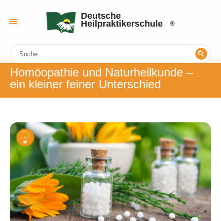
Deutsche
Heilpraktikerschule
Homöopathie und Naturheilkunde ‒
ein kleiner feiner Unterschied