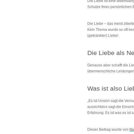
Die Liebe ist eine lebensla
Schutze Ihres persönlichen
Die Liebe – das meist zitier
Kein Thema wurde so oft be
(gekränkter) Liebe!
Die Liebe als N
Genauso aber schafft die L
übermenschliche Leistungen
Was ist also Li
„Es ist Unsinn sagt die Vernu
aussichtslos sagt die Einsicht
Erfahrung. Es ist was es ist s
Dieser Beitrag wurde von
Ni