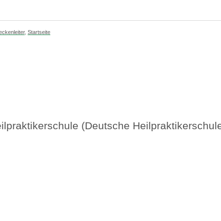
eckenleiter
,
Startseite
lpraktikerschule (Deutsche Heilpraktikerschul