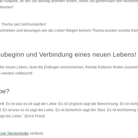
nge Aufgabe, an der Sie ständig arbeiten sollten, damit Sie gemeinsam den wunder
 Baumes!
te Thema seit Jahrhunderten!
schrieben und besungen wie die Liebe! Wegen keinem Thema wurden soviele Kämp
eubeginn und Verbindung eines neuen Lebens!
iebe neues Leben, lässt die Erdkugel verschmelzen, fremde Kulturen finden zus
 werden vollbracht!
ebe?
nft. Es ist was es ist sagt die Liebe. Es ist Unglück sagt die Berechnung. Es ist nich
. Es ist was es ist sagt die Liebe. Es ist lächerlich sagt der Stolz. Es ist leichtsinnig
agt die Liebe.“ (Erich Fried)
cole Steckenleiter
verfasst.