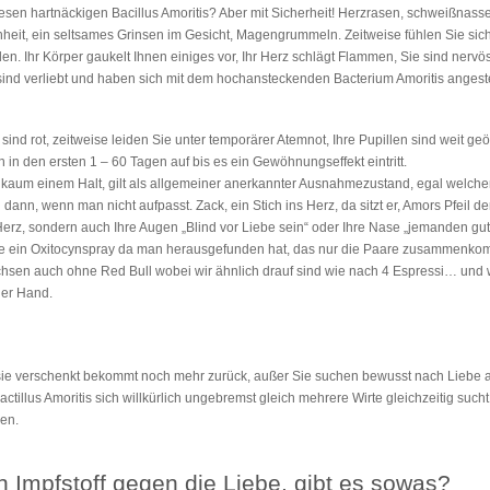
iesen hartnäckigen Bacillus Amoritis? Aber mit Sicherheit! Herzrasen, schweißnas
nheit, ein seltsames Grinsen im Gesicht, Magengrummeln. Zeitweise fühlen Sie sic
. Ihr Körper gaukelt Ihnen einiges vor, Ihr Herz schlägt Flammen, Sie sind nervö
sind verliebt und haben sich mit dem hochansteckenden Bacterium Amoritis angest
 sind rot, zeitweise leiden Sie unter temporärer Atemnot, Ihre Pupillen sind weit geö
n den ersten 1 – 60 Tagen auf bis es ein Gewöhnungseffekt eintritt.
 kaum einem Halt, gilt als allgemeiner anerkannter Ausnahmezustand, egal welc
dann, wenn man nicht aufpasst. Zack, ein Stich ins Herz, da sitzt er, Amors Pfeil der
hr Herz, sondern auch Ihre Augen „Blind vor Liebe sein“ oder Ihre Nase „jemanden g
de ein Oxitocynspray da man herausgefunden hat, das nur die Paare zusammenkom
achsen auch ohne Red Bull wobei wir ähnlich drauf sind wie nach 4 Espressi… und 
der Hand.
 sie verschenkt bekommt noch mehr zurück, außer Sie suchen bewusst nach Liebe auf
actillus Amoritis sich willkürlich ungebremst gleich mehrere Wirte gleichzeitig su
en.
 Impfstoff gegen die Liebe, gibt es sowas?