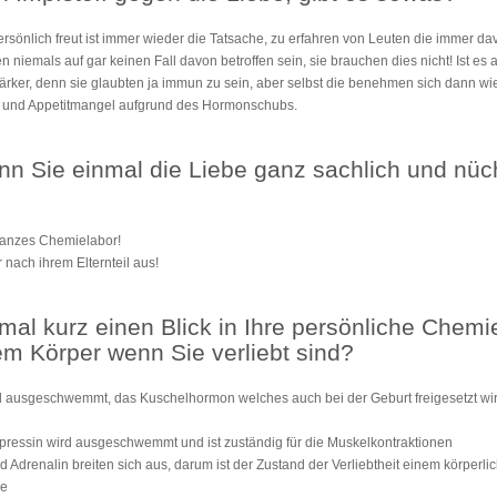
rsönlich freut ist immer wieder die Tatsache, zu erfahren von Leuten die immer 
 niemals auf gar keinen Fall davon betroffen sein, sie brauchen dies nicht! Ist es a
tärker, denn sie glaubten ja immun zu sein, aber selbst die benehmen sich dann wie
t und Appetitmangel aufgrund des Hormonschubs.
n Sie einmal die Liebe ganz sachlich und nüch
 ganzes Chemielabor!
 nach ihrem Elternteil aus!
mal kurz einen Blick in Ihre persönliche Chemi
em Körper wenn Sie verliebt sind?
 ausgeschwemmt, das Kuschelhormon welches auch bei der Geburt freigesetzt wird,
ressin wird ausgeschwemmt und ist zuständig für die Muskelkontraktionen
drenalin breiten sich aus, darum ist der Zustand der Verliebtheit einem körperlich
de