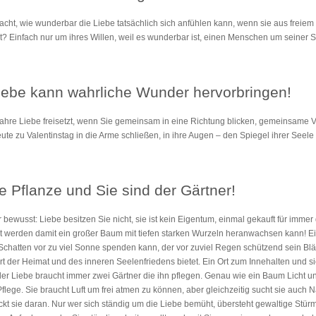
ht, wie wunderbar die Liebe tatsächlich sich anfühlen kann, wenn sie aus freiem 
lt? Einfach nur um ihres Willen, weil es wunderbar ist, einen Menschen um seiner 
iebe kann wahrliche Wunder hervorbringen!
ahre Liebe freisetzt, wenn Sie gemeinsam in eine Richtung blicken, gemeinsame
ute zu Valentinstag in die Arme schließen, in ihre Augen – den Spiegel ihrer Seele 
ne Pflanze und Sie sind der Gärtner!
bewusst: Liebe besitzen Sie nicht, sie ist kein Eigentum, einmal gekauft für immer d
rt werden damit ein großer Baum mit tiefen starken Wurzeln heranwachsen kann! E
 Schatten vor zu viel Sonne spenden kann, der vor zuviel Regen schützend sein Bl
rt der Heimat und des inneren Seelenfriedens bietet. Ein Ort zum Innehalten und s
er Liebe braucht immer zwei Gärtner die ihn pflegen. Genau wie ein Baum Licht 
flege. Sie braucht Luft um frei atmen zu können, aber gleichzeitig sucht sie auch
ckt sie daran. Nur wer sich ständig um die Liebe bemüht, übersteht gewaltige Stür