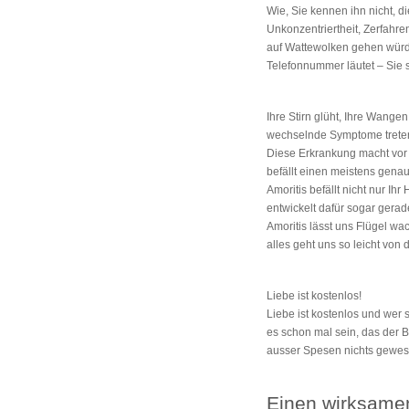
Wie, Sie kennen ihn nicht, d
Unkonzentriertheit, Zerfahre
auf Wattewolken gehen würden
Telefonnummer läutet – Sie 
Ihre Stirn glüht, Ihre Wangen
wechselnde Symptome treten i
Diese Erkrankung macht vor
befällt einen meistens genau 
Amoritis befällt nicht nur I
entwickelt dafür sogar gera
Amoritis lässt uns Flügel w
alles geht uns so leicht von 
Liebe ist kostenlos!
Liebe ist kostenlos und wer
es schon mal sein, das der B
ausser Spesen nichts gewes
Einen wirksamen