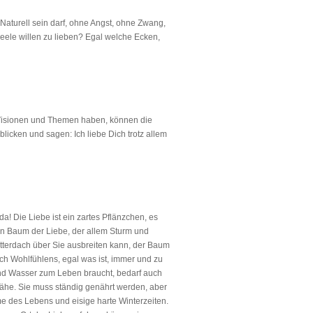
Naturell sein darf, ohne Angst, ohne Zwang,
Seele willen zu lieben? Egal welche Ecken,
 Visionen und Themen haben, können die
blicken und sagen: Ich liebe Dich trotz allem
a! Die Liebe ist ein zartes Pflänzchen, es
in Baum der Liebe, der allem Sturm und
ätterdach über Sie ausbreiten kann, der Baum
ich Wohlfühlens, egal was ist, immer und zu
und Wasser zum Leben braucht, bedarf auch
 Nähe. Sie muss ständig genährt werden, aber
me des Lebens und eisige harte Winterzeiten.