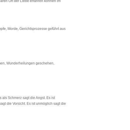
baren Ort der Liebe erfahren können im
fe, Morde, Gerichtsprozesse geführt aus
ammen, Wunderheilungen geschehen,
ts als Schmerz sagt die Angst. Es ist
 sagt die Vorsicht. Es ist unmöglich sagt die