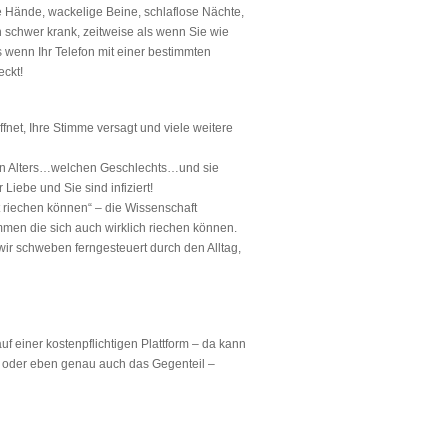
se Hände, wackelige Beine, schlaflose Nächte,
h schwer krank, zeitweise als wenn Sie wie
s wenn Ihr Telefon mit einer bestimmten
eckt!
ffnet, Ihre Stimme versagt und viele weitere
hen Alters…welchen Geschlechts…und sie
 Liebe und Sie sind infiziert!
ut riechen können“ – die Wissenschaft
men die sich auch wirklich riechen können.
wir schweben ferngesteuert durch den Alltag,
 einer kostenpflichtigen Plattform – da kann
cht oder eben genau auch das Gegenteil –