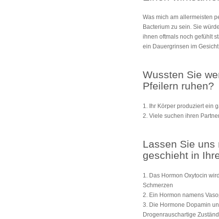
Was mich am allermeisten pe
Bacterium zu sein. Sie würden
ihnen oftmals noch gefühlt s
ein Dauergrinsen im Gesich
Wussten Sie wen
Pfeilern ruhen?
1. Ihr Körper produziert ein
2. Viele suchen ihren Partner
Lassen Sie uns 
geschieht in Ihr
1. Das Hormon Oxytocin wird
Schmerzen
2. Ein Hormon namens Vasop
3. Die Hormone Dopamin und A
Drogenrauschartige Zustän