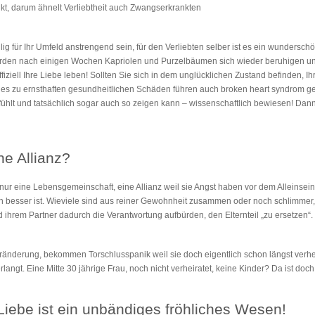
kt, darum ähnelt Verliebtheit auch Zwangserkrankten
ilig für Ihr Umfeld anstrengend sein, für den Verliebten selber ist es ein wundersc
den nach einigen Wochen Kapriolen und Purzelbäumen sich wieder beruhigen und 
fiziell Ihre Liebe leben! Sollten Sie sich in dem unglücklichen Zustand befinden,
dies zu ernsthaften gesundheitlichen Schäden führen auch broken heart syndrom g
hlt und tatsächlich sogar auch so zeigen kann – wissenschaftlich bewiesen! Dann 
ne Allianz?
 nur eine Lebensgemeinschaft, eine Allianz weil sie Angst haben vor dem Alleinsei
 besser ist. Wieviele sind aus reiner Gewohnheit zusammen oder noch schlimmer, w
 ihrem Partner dadurch die Verantwortung aufbürden, den Elternteil „zu ersetzen“.
ränderung, bekommen Torschlusspanik weil sie doch eigentlich schon längst verheir
rlangt. Eine Mitte 30 jährige Frau, noch nicht verheiratet, keine Kinder? Da ist doch
 Liebe ist ein unbändiges fröhliches Wesen!