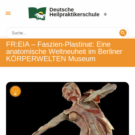
Deutsche
Heilpraktikerschule
FR:EIA – Faszien-Plastinat: Eine
anatomische Weltneuheit im Berliner
KÖRPERWELTEN Museum