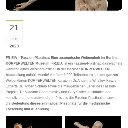
21
FEB.
2023
FR:EIA – Faszien-Plastinat: Eine anatomische Weltneuheit im Berliner
KÖRPERWELTEN Museum: FR:EIA
ist ein Faszien-Plastinat, das erstmals
während eines Webinars offiziell in der
Berliner KÖRPERWELTEN
Ausstellung
enthüllt wurde! Vor über 1.000 Teilnehmern aus der ganzen
Welt erklärten KÖRPERWELTEN Kuratorin Dr. Angelina Whalley, Faszien-
Experte Dr. Robert Schleip sowie die maßgeblichen Leiter des Faszien-
Projekts, Dr. Vladimir Chereminskiy und Gary Carter, ausführlich den
komplizierten und aufwendigen Prozess der Faszien-Plastination sowie
die
Bedeutung dieses einmaligen Plastinats für die medizinische
Forschung und Ausbildung
.