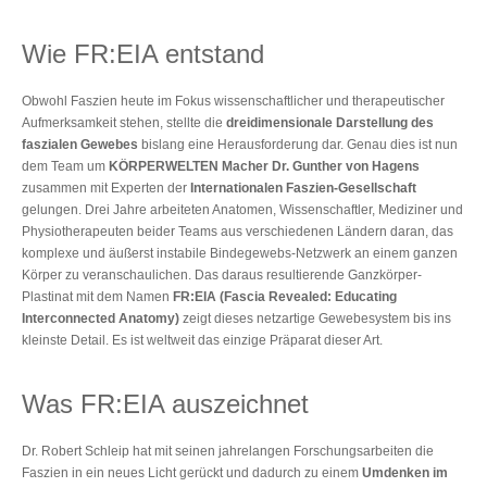
Wie FR:EIA entstand
Obwohl Faszien heute im Fokus wissenschaftlicher und therapeutischer
Aufmerksamkeit stehen, stellte die
dreidimensionale Darstellung des
faszialen Gewebes
bislang eine Herausforderung dar. Genau dies ist nun
dem Team um
KÖRPERWELTEN Macher Dr. Gunther von Hagens
zusammen mit Experten der
Internationalen Faszien-Gesellschaft
gelungen. Drei Jahre arbeiteten Anatomen, Wissenschaftler, Mediziner und
Physiotherapeuten beider Teams aus verschiedenen Ländern daran, das
komplexe und äußerst instabile Bindegewebs-Netzwerk an einem ganzen
Körper zu veranschaulichen. Das daraus resultierende Ganzkörper-
Plastinat mit dem Namen
FR:EIA (Fascia Revealed: Educating
Interconnected Anatomy)
zeigt dieses netzartige Gewebesystem bis ins
kleinste Detail. Es ist weltweit das einzige Präparat dieser Art.
Was FR:EIA auszeichnet
Dr. Robert Schleip hat mit seinen jahrelangen Forschungsarbeiten die
Faszien in ein neues Licht gerückt und dadurch zu einem
Umdenken im