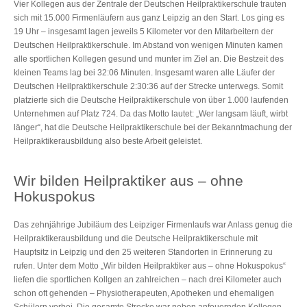
Vier Kollegen aus der Zentrale der Deutschen Heilpraktikerschule trauten
sich mit 15.000 Firmenläufern aus ganz Leipzig an den Start. Los ging es
19 Uhr – insgesamt lagen jeweils 5 Kilometer vor den Mitarbeitern der
Deutschen Heilpraktikerschule. Im Abstand von wenigen Minuten kamen
alle sportlichen Kollegen gesund und munter im Ziel an. Die Bestzeit des
kleinen Teams lag bei 32:06 Minuten. Insgesamt waren alle Läufer der
Deutschen Heilpraktikerschule 2:30:36 auf der Strecke unterwegs. Somit
platzierte sich die Deutsche Heilpraktikerschule von über 1.000 laufenden
Unternehmen auf Platz 724. Da das Motto lautet: „Wer langsam läuft, wirbt
länger“, hat die Deutsche Heilpraktikerschule bei der Bekanntmachung der
Heilpraktikerausbildung also beste Arbeit geleistet.
Wir bilden Heilpraktiker aus – ohne
Hokuspokus
Das zehnjährige Jubiläum des Leipziger Firmenlaufs war Anlass genug die
Heilpraktikerausbildung und die Deutsche Heilpraktikerschule mit
Hauptsitz in Leipzig und den 25 weiteren Standorten in Erinnerung zu
rufen. Unter dem Motto „Wir bilden Heilpraktiker aus – ohne Hokuspokus“
liefen die sportlichen Kollgen an zahlreichen – nach drei Kilometer auch
schon oft gehenden – Physiotherapeuten, Apotheken und ehemaligen
Schülern vorbei. Die gesamte Strecke war neben anfeuernden Kollegen