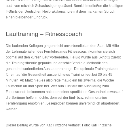
auch von reichlich Schaulustigen gesäumt. Somit hinterließen die knalligen
T-Shirts der Deutschen Heilpraktikerschule mit dem markanten Spruch
einen bleibender Eindruck.
Lauftraining – Fitnesscoach
Die laufenden Kollegen gingen nicht unvorbereitet an den Start. Mit Hilfe
der Lehrmaterialien des Fernlehrgangs Fitnesscoach konnten sie sich
optimal auf den kurzen Lauf vorbereiten. Fleißig wurde aus Skript 2 zuerst
die Trainingstheorie gepaukt und anschließend die Methodik des
gesundheitsorientierten Ausdauertrainings. Die optimale Trainingsdauer
für ein auf die Gesundheit ausgerichtetes Training liegt bei 30 bis 45
Minuten. Ab März hieß es also regelmäßig ein bis zweimal die Woche
Laufschuh an und Sport frei. Wer nun Lust auf die Ausbildung zum
Fitnesscoach bekommen hat oder seiner sportlichen Gesundheit etwas auf
die Sprünge helfen möchte, dem sei der fünf- bzw. zehnmonatige
Fernlehrgang empfohlen. Leseproben können unverbindlich abgefordert
werden.
Dieser Beitrag wurde von Kati Fritzsche verfasst. Foto: Kati Fritzsche