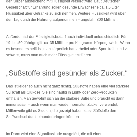
der Körper ausreichend mit Flüssigkeit versorgt wird. Laut Deutscher
Gesellschaft für Ernährung sollen gesunde Erwachsene ca. 1,5 Liter
Flüssigkeit über Getränke zu sich nehmen. Weitere Flüssigkeit wird über
den Tag durch die Nahrung aufgenommen – ungefähr 800 Milliliter.
Außerdem ist der Flüssigkeitsbedarf auch individuell unterschiedlich. Für
19- bis 50-Jährige gilt: ca. 35 Milliliter pro Kilogramm Körpergewicht. Wenn
es besonders heiß ist, man körperlich hart arbeitet oder Sport treibt und viel
schwitzt, muss man auch mehr Flüssigkeit zuführen.
„Süßstoffe sind gesünder als Zucker.“
Das ist leider so auch nicht ganz richtig. Süßstoffe haben eine viel stärkere
Süßkraft als Glukose. Sie sind häufig in Light- oder Zero-Produkten
enthalten. Man gewöhnt sich an die stärkere Süße und braucht es dann
immer süßer – auch wenn man wieder normalen Zucker verwendet.
Mittlerweile gibt es Studien, die gezeigt haben, dass Süßstoffe den
Stoffwechsel durcheinanderbringen können.
Im Darm wird eine Signalkaskade ausgelöst, die mit einer