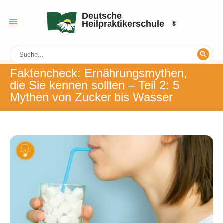
Deutsche
Heilpraktikerschule
Faktencheck: Ernährungsmythen,
die Sie kennen sollten – Teil 2: 5
Mythen von Zucker bis Wasser