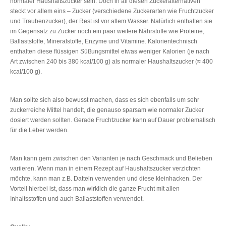
normaler Haushaltszucker sein. Doch in all diesen Zuckeralternativen
steckt vor allem eins – Zucker (verschiedene Zuckerarten wie Fruchtzucker
und Traubenzucker), der Rest ist vor allem Wasser. Natürlich enthalten sie
im Gegensatz zu Zucker noch ein paar weitere Nährstoffe wie Proteine,
Ballaststoffe, Mineralstoffe, Enzyme und Vitamine. Kalorientechnisch
enthalten diese flüssigen Süßungsmittel etwas weniger Kalorien (je nach
Art zwischen 240 bis 380 kcal/100 g) als normaler Haushaltszucker (
≈
400
kcal/100 g).
Man sollte sich also bewusst machen, dass es sich ebenfalls um sehr
zuckerreiche Mittel handelt, die genauso sparsam wie normaler Zucker
dosiert werden sollten. Gerade Fruchtzucker kann auf Dauer problematisch
für die Leber werden.
Man kann gern zwischen den Varianten je nach Geschmack und Belieben
variieren. Wenn man in einem Rezept auf Haushaltszucker verzichten
möchte, kann man z.B. Datteln verwenden und diese kleinhacken. Der
Vorteil hierbei ist, dass man wirklich die ganze Frucht mit allen
Inhaltsstoffen und auch Ballaststoffen verwendet.