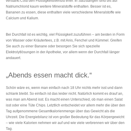
verstärkt Cola den Flüssigkeitsverlust eher. In Salzstangen sind bis auf
Natriumchlorid kaum weitere Mineralstoffe enthalten. Besser ist es,
Bananen zu essen, diese enthalten viele verschiedene Mineralstoffe wie
Calcium und Kalium.
Bei Durchfall ist es wichtig, viel Flüssigkeit zuzuführen – am besten in Form
von Wasser oder Kräutertees, z.B. mit Anis, Fenchel und Kümmel. Greifen
Sie auch zu einer Banane oder besorgen Sie sich spezielle
Elektrolytlösungen in der Apotheke, vor allem wenn der Durchfall länger
andauert.
„Abends essen macht dick.“
Schön wäre es, wenn man einfach nach 18 Uhr nichts mehr isst und dann
schlank bleibt. So einfach ist das leider nicht. Natürlich kommt es drauf an,
was man am Abend isst. Es macht einen Unterschied, ob man einen Salat
isst oder eine Tüte Chips. Letztlich entscheidet vor allem mehr die über den
Tag aufgenommene Gesamtkalorienmenge über das Gewicht als die
Uhrzeit. Die Energiebilanz ist von großer Bedeutung für das Körpergewicht
– wie viele Kalorien nehmen wir auf und wie viele verbrennen wir über den
Tag.