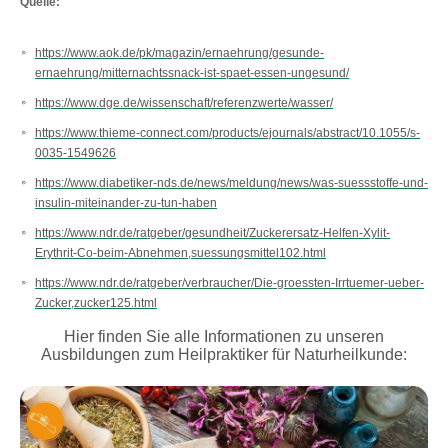
Quelle:
https://www.aok.de/pk/magazin/ernaehrung/gesunde-
ernaehrung/mitternachtssnack-ist-spaet-essen-ungesund/
https://www.dge.de/wissenschaft/referenzwerte/wasser/
https://www.thieme-connect.com/products/ejournals/abstract/10.1055/s-
0035-1549626
https://www.diabetiker-nds.de/news/meldung/news/was-suessstoffe-und-
insulin-miteinander-zu-tun-haben
https://www.ndr.de/ratgeber/gesundheit/Zuckerersatz-Helfen-Xylit-
Erythrit-Co-beim-Abnehmen,suessungsmittel102.html
https://www.ndr.de/ratgeber/verbraucher/Die-groessten-Irrtuemer-ueber-
Zucker,zucker125.html
Hier finden Sie alle Informationen zu unseren
Ausbildungen zum Heilpraktiker für Naturheilkunde: