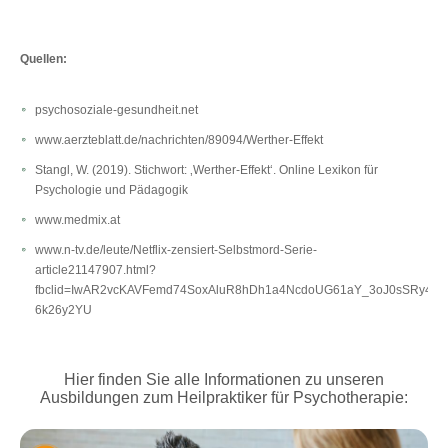
Quellen:
psychosoziale-gesundheit.net
www.aerzteblatt.de/nachrichten/89094/Werther-Effekt
Stangl, W. (2019). Stichwort: ‚Werther-Effekt‘. Online Lexikon für
Psychologie und Pädagogik
www.medmix.at
www.n-tv.de/leute/Netflix-zensiert-Selbstmord-Serie-
article21147907.html?
fbclid=IwAR2vcKAVFemd74SoxAluR8hDh1a4NcdoUG61aY_3oJ0sSRy4NN
6k26y2YU
Hier finden Sie alle Informationen zu unseren
Ausbildungen zum Heilpraktiker für Psychotherapie: