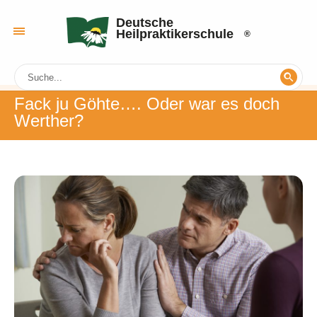
Deutsche
Heilpraktikerschule
Fack ju Göhte…. Oder war es doch
Werther?