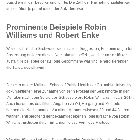
Suizidrate in der Bevölkerung führte. Die Zahl der Nachahmungstäter war
umso höher, je prominenter der Suizident war.
Prominente Beispiele Robin
Williams und Robert Enke
Wissenschaftliche Stichworte wie Imitation, Suggestion, Enthemmung oder
Ansteckung erklären diesen Nachahmungseffekt, welcher umso stärker
ausfällt, je beliebter der zu Tode Gekommene war und je heroisierender
die Tat dargestellt wird.
Forscher an der Mailman School of Public Health der Columbia University
dokumentierten eine Zunahme von zehn Prozent der Selbstmorde in den
Monaten nach dem Suizid des Schauspielers Robin Williams im Jahr 2014.
Auch besonders detaillierte Angaben zu Ort, Hergang und Methode
bahnen die Nachahmung. Vor allem Männer zwischen 30 und 44 Jahren
wählten, entsprechend der bekanntgegebenen Todesursache von Robin
Williams, Ersticken durch Erhängen, diese Form des Freitods.
Wer dies für eine typisch US-amerikanische Reaktion hält, wird eines