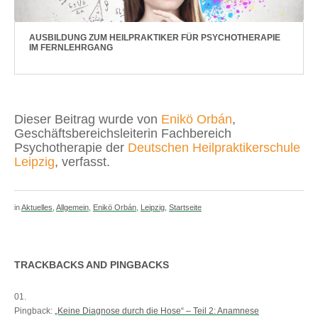
AUSBILDUNG ZUM HEILPRAKTIKER FÜR PSYCHOTHERAPIE
IM FERNLEHRGANG
Dieser Beitrag wurde von
Enikö Orbán
,
Geschäftsbereichsleiterin Fachbereich
Psychotherapie der
Deutschen Heilpraktikerschule
Leipzig
, verfasst.
in
Aktuelles
,
Allgemein
,
Enikö Orbán
,
Leipzig
,
Startseite
TRACKBACKS AND PINGBACKS
Pingback:
„Keine Diagnose durch die Hose“ – Teil 2: Anamnese