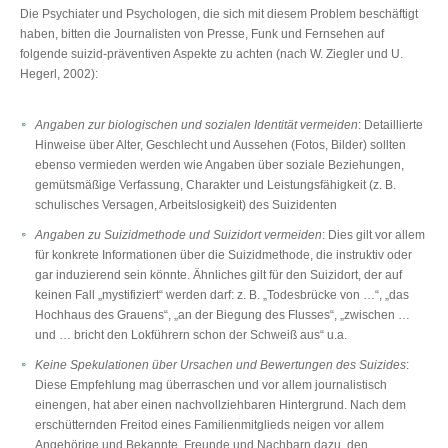
Die Psychiater und Psychologen, die sich mit diesem Problem beschäftigt
haben, bitten die Journalisten von Presse, Funk und Fernsehen auf
folgende suizid-präventiven Aspekte zu achten (nach W. Ziegler und U.
Hegerl, 2002):
Angaben zur biologischen und sozialen Identität vermeiden
: Detaillierte
Hinweise über Alter, Geschlecht und Aussehen (Fotos, Bilder) sollten
ebenso vermieden werden wie Angaben über soziale Beziehungen,
gemütsmäßige Verfassung, Charakter und Leistungsfähigkeit (z. B.
schulisches Versagen, Arbeitslosigkeit) des Suizidenten
Angaben zu Suizidmethode und Suizidort vermeiden
: Dies gilt vor allem
für konkrete Informationen über die Suizidmethode, die instruktiv oder
gar induzierend sein könnte. Ähnliches gilt für den Suizidort, der auf
keinen Fall „mystifiziert“ werden darf: z. B. „Todesbrücke von …“, „das
Hochhaus des Grauens“, „an der Biegung des Flusses“, „zwischen …
und … bricht den Lokführern schon der Schweiß aus“ u.a.
Keine Spekulationen über Ursachen und Bewertungen des Suizides
:
Diese Empfehlung mag überraschen und vor allem journalistisch
einengen, hat aber einen nachvollziehbaren Hintergrund. Nach dem
erschütternden Freitod eines Familienmitglieds neigen vor allem
Angehörige und Bekannte, Freunde und Nachbarn dazu, den