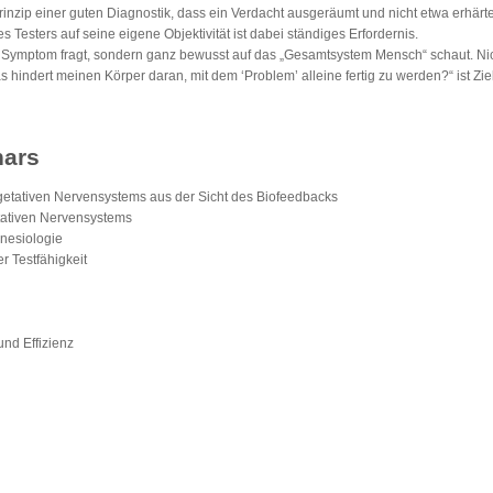
inzip einer guten Diagnostik, dass ein Verdacht ausgeräumt und nicht etwa erhärte
s Testers auf seine eigene Objektivität ist dabei ständiges Erfordernis.
em Symptom fragt, sondern ganz bewusst auf das „Gesamtsystem Mensch“ schaut. N
indert meinen Körper daran, mit dem ‘Problem’ alleine fertig zu werden?“ ist Zie
nars
egetativen Nervensystems aus der Sicht des Biofeedbacks
tativen Nervensystems
inesiologie
er Testfähigkeit
nd Effizienz