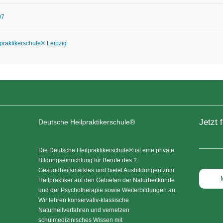
07
praktikerschule® Leipzig
Jetzt 
Deutsche Heilpraktikerschule®
Die Deutsche Heilpraktikerschule® ist eine private
Bildungseinrichtung für Berufe des 2.
Gesundheitsmarktes und bietet Ausbildungen zum
Heilpraktiker auf den Gebieten der Naturheilkunde
und der Psychotherapie sowie Weiterbildungen an.
Wir lehren konservativ-klassische
Naturheilverfahren und vernetzen
schulmedizinisches Wissen mit