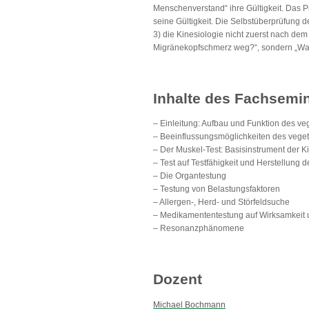
Menschenverstand“ ihre Gültigkeit. Das Pr
seine Gültigkeit. Die Selbstüberprüfung de
3) die Kinesiologie nicht zuerst nach d
Migränekopfschmerz weg?“, sondern „Was h
Inhalte des Fachsemi
– Einleitung: Aufbau und Funktion des v
– Beeinflussungsmöglichkeiten des vege
– Der Muskel-Test: Basisinstrument der K
– Test auf Testfähigkeit und Herstellung d
– Die Organtestung
– Testung von Belastungsfaktoren
– Allergen-, Herd- und Störfeldsuche
– Medikamententestung auf Wirksamkeit u
– Resonanzphänomene
Dozent
Michael Bochmann