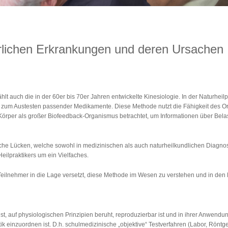
rlichen Erkrankungen und deren Ursachen
lt auch die in der 60er bis 70er Jahren entwickelte Kinesiologie. In der Naturheil
zum Austesten passender Medikamente. Diese Methode nutzt die Fähigkeit des Or
r Körper als großer Biofeedback-Organismus betrachtet, um Informationen über Be
ische Lücken, welche sowohl in medizinischen als auch naturheilkundlichen Diagno
ilpraktikers um ein Vielfaches.
Teilnehmer in die Lage versetzt, diese Methode im Wesen zu verstehen und in d
r ist, auf physiologischen Prinzipien beruht, reproduzierbar ist und in ihrer Anwend
tik einzuordnen ist. D.h. schulmedizinische „objektive“ Testverfahren (Labor, Rönt