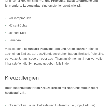
für unser Mikrobiom sind
Prä- und Probiotika
.
Ballaststoffreiche und
fermentierte Lebensmittel
sind empfehlenswert, wie z.B.:
Vollkornprodukte
Hülsenfrüchte
Joghurt, Kefir
Sauerkraut
Verschiedene
sekundäre Pflanzenstoffe und Antioxidanzien
können
auch einen Einfluss auf das Allergiegeschehen haben. Brokkoli, Petersilie,
schwarze Johannisbeeren oder auch Thymian können mit ihren wertvollen
Inhaltsstoffen die Symptome gegeben falls lindern.
Kreuzallergien
Bei Heuschnupfen treten Kreuzallergien mit Nahrungsmitteln recht
häufig auf
, z.B.:
Gräserpollen u.a. mit Getreide und Hülsenfrüchte (Soja, Erdnuss)