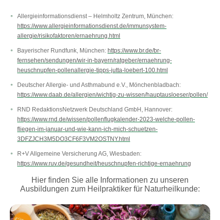
Allergieinformationsdienst – Helmholtz Zentrum, München:
https://www.allergieinformationsdienst.de/immunsystem-
allergie/risikofaktoren/ernaehrung.html
Bayerischer Rundfunk, München:
https://www.br.de/br-
fernsehen/sendungen/wir-in-bayern/ratgeber/ernaehrung-
heuschnupfen-pollenallergie-tipps-jutta-loebert-100.html
Deutscher Allergie- und Asthmabund e.V., Mönchenbladbach:
https://www.daab.de/allergien/wichtig-zu-wissen/hauptausloeser/pollen/
RND RedaktionsNetzwerk Deutschland GmbH, Hannover:
https://www.rnd.de/wissen/pollenflugkalender-2023-welche-pollen-
fliegen-im-januar-und-wie-kann-ich-mich-schuetzen-
3DFZJCH3M5DO3CF6F3VM2OSTNY.html
R+V Allgemeine Versicherung AG, Wiesbaden:
https://www.ruv.de/gesundheit/heuschnupfen-richtige-ernaehrung
Hier finden Sie alle Informationen zu unseren
Ausbildungen zum Heilpraktiker für Naturheilkunde: