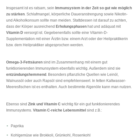
Insgesamt ist es ratsam, sein
Immunsystem in der Zeit so gut wie möglich
zu stärken
. Schlafmangel, körperliche Daueranstrengung sowie Nikotin-
und Alkoholkonsum sollte man meiden. Stattdessen ist darauf zu achten,
dass der Körper ausreichend
Erholungsphasen
hat und adäquat mit
Vitamin D
versorgt ist. Gegebenenfalls sollte eine Vitamin-D-
Supplementation mit einer Ärztin bzw. einem Arzt oder der Heilpraktikerin
bzw. dem Heilpraktiker abgesprochen werden.
Omega-3-Fettsäuren
sind im Zusammenhang mit einem gut
funktionierenden Immunsystem ebenfalls wichtig. Außerdem sind sie
entzündungshemmend
. Besonders pflanzliche Quellen wie Leinöl,
Walnussöl oder auch Rapsöl sind empfehlenswert. In fetten Kaltwasser-
Meeresfischen ist es enthalten. Auch bestimmte Algenöle kann man nutzen.
Ebenso sind
Zink und Vitamin C
wichtig für ein gut funktionierendes
Immunsystems.
Vitamin C-reiche Lebensmittel
sind z.B.:
Paprika
Kohlgemüse wie Brokkoli, Grünkohl, Rosenkohl