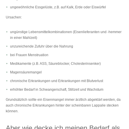
ungewöhnliche Essgelüste, z.B. auf Kalk, Erde oder Eiswürfel
Ursachen:
ungünstige Lebensmittelkombinationen (Eisenlieferanten und -hemmer
in einer Mahlzeit)
unzureichende Zufuhr über die Nahrung
bei Frauen Menstruation
Medikamente (z.B. ASS, Säureblocker, Cholesterinsenker)
Magensäuremangel
chronische Erkrankungen und Erkrankungen mit Blutverlust
erhöhter Bedarf in Schwangerschaft, Stillzeit und Wachstum
Grundsätzlich sollte ein Eisenmangel immer ärztlich abgeklärt werden, da
auch chronische Erkrankungen hinter der scheinbaren Lappalie stecken
können.
Aber wie decke ich meinen Bedarf als