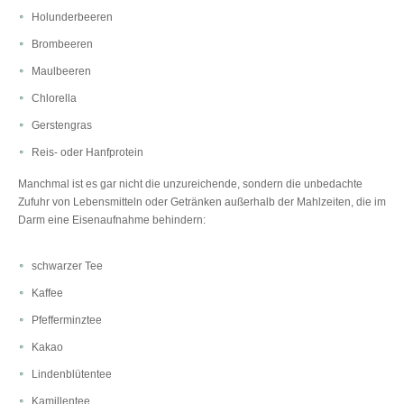
Holunderbeeren
Brombeeren
Maulbeeren
Chlorella
Gerstengras
Reis- oder Hanfprotein
Manchmal ist es gar nicht die unzureichende, sondern die unbedachte
Zufuhr von Lebensmitteln oder Getränken außerhalb der Mahlzeiten, die im
Darm eine Eisenaufnahme behindern:
schwarzer Tee
Kaffee
Pfefferminztee
Kakao
Lindenblütentee
Kamillentee