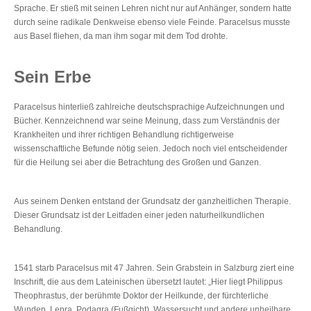
Sprache. Er stieß mit seinen Lehren nicht nur auf Anhänger, sondern hatte
durch seine radikale Denkweise ebenso viele Feinde. Paracelsus musste
aus Basel fliehen, da man ihm sogar mit dem Tod drohte.
Sein Erbe
Paracelsus hinterließ zahlreiche deutschsprachige Aufzeichnungen und
Bücher. Kennzeichnend war seine Meinung, dass zum Verständnis der
Krankheiten und ihrer richtigen Behandlung richtigerweise
wissenschaftliche Befunde nötig seien. Jedoch noch viel entscheidender
für die Heilung sei aber die Betrachtung des Großen und Ganzen.
Aus seinem Denken entstand der Grundsatz der ganzheitlichen Therapie.
Dieser Grundsatz ist der Leitfaden einer jeden naturheilkundlichen
Behandlung.
1541 starb Paracelsus mit 47 Jahren. Sein Grabstein in Salzburg ziert eine
Inschrift, die aus dem Lateinischen übersetzt lautet: „Hier liegt Philippus
Theophrastus, der berühmte Doktor der Heilkunde, der fürchterliche
Wunden, Lepra, Podagra (Fußgicht), Wassersucht und andere unheilbare