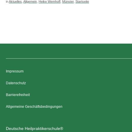
in
Aktuelles
,
Allgemein
,
Heike Wemhoff
,
Münster
,
Startseite
Impressum
Datenschutz
Barrierefreiheit
Allgemeine Geschäftsbedingungen
Deutsche Heilpraktikerschule®