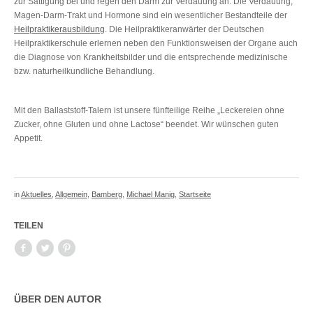
zur Sättigung bei und regen den Darm zur Verdauung an. Die Verdauung,
Magen-Darm-Trakt und Hormone sind ein wesentlicher Bestandteile der
Heilpraktikerausbildung
. Die Heilpraktikeranwärter der Deutschen
Heilpraktikerschule erlernen neben den Funktionsweisen der Organe auch
die Diagnose von Krankheitsbilder und die entsprechende medizinische
bzw. naturheilkundliche Behandlung.
Mit den Ballaststoff-Talern ist unsere fünfteilige Reihe „Leckereien ohne
Zucker, ohne Gluten und ohne Lactose“ beendet. Wir wünschen guten
Appetit.
in
Aktuelles
,
Allgemein
,
Bamberg
,
Michael Manig
,
Startseite
TEILEN
ÜBER DEN AUTOR