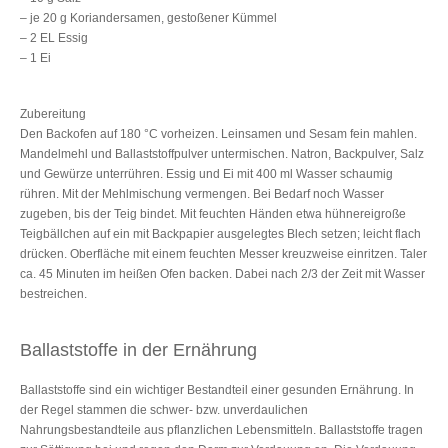
– je 20 g Koriandersamen, gestoßener Kümmel
– 2 EL Essig
– 1 Ei
Zubereitung
Den Backofen auf 180 °C vorheizen. Leinsamen und Sesam fein mahlen.
Mandelmehl und Ballaststoffpulver untermischen. Natron, Backpulver, Salz
und Gewürze unterrühren. Essig und Ei mit 400 ml Wasser schaumig
rühren. Mit der Mehlmischung vermengen. Bei Bedarf noch Wasser
zugeben, bis der Teig bindet. Mit feuchten Händen etwa hühnereigroße
Teigbällchen auf ein mit Backpapier ausgelegtes Blech setzen; leicht flach
drücken. Oberfläche mit einem feuchten Messer kreuzweise einritzen. Taler
ca. 45 Minuten im heißen Ofen backen. Dabei nach 2/3 der Zeit mit Wasser
bestreichen.
Ballaststoffe in der Ernährung
Ballaststoffe sind ein wichtiger Bestandteil einer gesunden Ernährung. In
der Regel stammen die schwer- bzw. unverdaulichen
Nahrungsbestandteile aus pflanzlichen Lebensmitteln. Ballaststoffe tragen