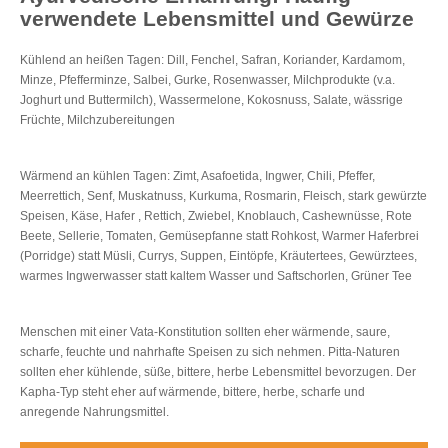
verwendete Lebensmittel und Gewürze
Kühlend an heißen Tagen: Dill, Fenchel, Safran, Koriander, Kardamom,
Minze, Pfefferminze, Salbei, Gurke, Rosenwasser, Milchprodukte (v.a.
Joghurt und Buttermilch), Wassermelone, Kokosnuss, Salate, wässrige
Früchte, Milchzubereitungen
Wärmend an kühlen Tagen: Zimt, Asafoetida, Ingwer, Chili, Pfeffer,
Meerrettich, Senf, Muskatnuss, Kurkuma, Rosmarin, Fleisch, stark gewürzte
Speisen, Käse, Hafer , Rettich, Zwiebel, Knoblauch, Cashewnüsse, Rote
Beete, Sellerie, Tomaten, Gemüsepfanne statt Rohkost, Warmer Haferbrei
(Porridge) statt Müsli, Currys, Suppen, Eintöpfe, Kräutertees, Gewürztees,
warmes Ingwerwasser statt kaltem Wasser und Saftschorlen, Grüner Tee
Menschen mit einer Vata-Konstitution sollten eher wärmende, saure,
scharfe, feuchte und nahrhafte Speisen zu sich nehmen. Pitta-Naturen
sollten eher kühlende, süße, bittere, herbe Lebensmittel bevorzugen. Der
Kapha-Typ steht eher auf wärmende, bittere, herbe, scharfe und
anregende Nahrungsmittel.