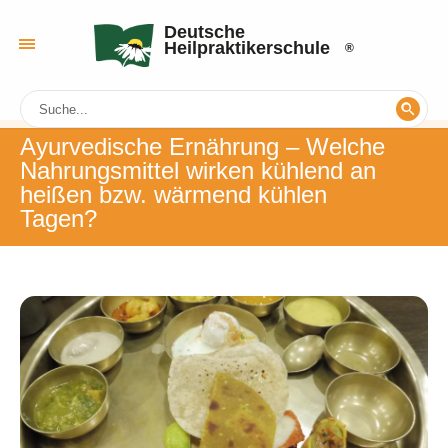
Deutsche
Heilpraktikerschule
Ayurvedische Ernährung – Welche
Nahrungsmittel wirken kühlend an
heißen bzw. wärmend kühlen
Tagen?