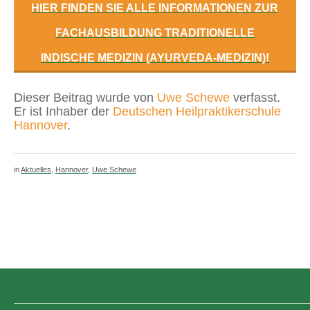
HIER FINDEN SIE ALLE INFORMATIONEN ZUR
FACHAUSBILDUNG TRADITIONELLE
INDISCHE MEDIZIN (AYURVEDA-MEDIZIN)!
Dieser Beitrag wurde von
Uwe Schewe
verfasst.
Er ist Inhaber der
Deutschen Heilpraktikerschule
Hannover
.
in
Aktuelles
,
Hannover
,
Uwe Schewe