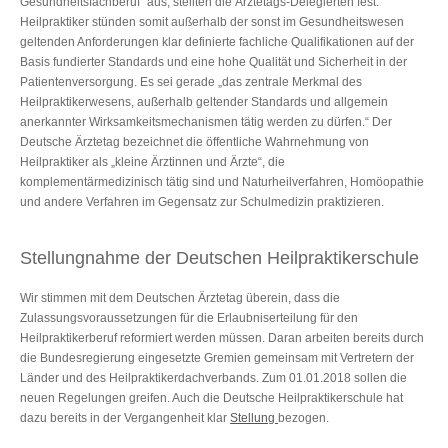
Gesundheitsfachberuf“ aus, stellten die Ärztetags-Delegierten fest.
Heilpraktiker stünden somit außerhalb der sonst im Gesundheitswesen
geltenden Anforderungen klar definierte fachliche Qualifikationen auf der
Basis fundierter Standards und eine hohe Qualität und Sicherheit in der
Patientenversorgung. Es sei gerade „das zentrale Merkmal des
Heilpraktikerwesens, außerhalb geltender Standards und allgemein
anerkannter Wirksamkeitsmechanismen tätig werden zu dürfen.“ Der
Deutsche Ärztetag bezeichnet die öffentliche Wahrnehmung von
Heilpraktiker als „kleine Ärztinnen und Ärzte“, die
komplementärmedizinisch tätig sind und Naturheilverfahren, Homöopathie
und andere Verfahren im Gegensatz zur Schulmedizin praktizieren.
Stellungnahme der Deutschen Heilpraktikerschule
Wir stimmen mit dem Deutschen Ärztetag überein, dass die
Zulassungsvoraussetzungen für die Erlaubniserteilung für den
Heilpraktikerberuf reformiert werden müssen. Daran arbeiten bereits durch
die Bundesregierung eingesetzte Gremien gemeinsam mit Vertretern der
Länder und des Heilpraktikerdachverbands. Zum 01.01.2018 sollen die
neuen Regelungen greifen. Auch die Deutsche Heilpraktikerschule hat
dazu bereits in der Vergangenheit klar
Stellung
bezogen.