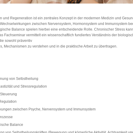
on und Regeneration ist ein zentrales Konzept in der modernen Medizin und Gesund
 Wechselwirkungen zwischen Nervensystem, Hormonsystem und Immunsystem beru
sche Balance spielen hierbei eine entscheidende Rolle. Chronischer Stress kan
Das Fachseminar vermittelt ein wissenschaftlich fundiertes Verständnis der biolog
die sowohl präventiv
t es, Mechanismen zu verstehen und in die praktische Arbeit zu übertragen.
dnung von Selbstheilung
stizität und Stressregulation
 Steuerung
Regulation
kungen zwischen Psyche, Nervensystem und Immunsystem
prozesse
ische Balance
ng von Selbstheilungskräften (Bewegung und körperliche Aktivität, Achtsamkeit u