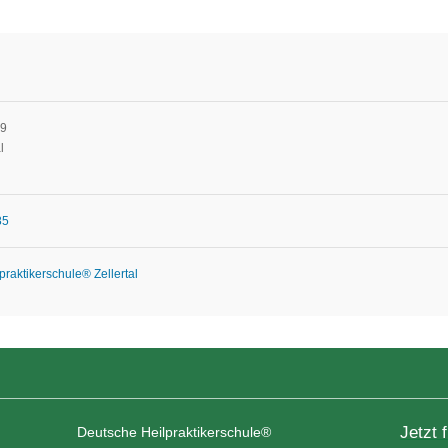
19
l
85
raktikerschule® Zellertal
Jetzt 
Deutsche Heilpraktikerschule®