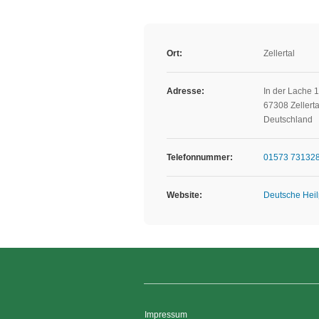
Ort:
Zellertal
Adresse:
In der Lache 
67308 Zellerta
Deutschland
Telefonnummer:
01573 73132
Website:
Deutsche Heilp
Impressum