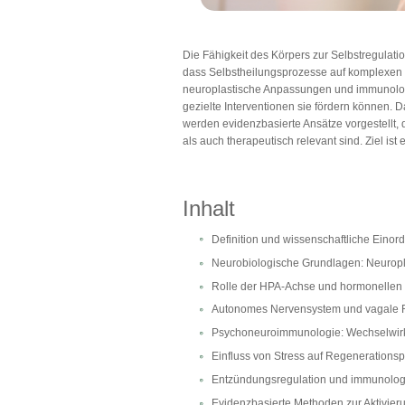
Die Fähigkeit des Körpers zur Selbstregulati
dass Selbstheilungsprozesse auf komplexen
neuroplastische Anpassungen und immunologi
gezielte Interventionen sie fördern können. 
werden evidenzbasierte Ansätze vorgestellt, 
als auch therapeutisch relevant sind. Ziel is
Inhalt
Definition und wissenschaftliche Einor
Neurobiologische Grundlagen: Neuropla
Rolle der HPA-Achse und hormonellen
Autonomes Nervensystem und vagale 
Psychoneuroimmunologie: Wechselwir
Einfluss von Stress auf Regenerations
Entzündungsregulation und immunolog
Evidenzbasierte Methoden zur Aktivieru