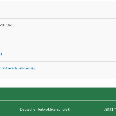
-Str. 16-18
07
praktikerschule® Leipzig
Jetzt 
Deutsche Heilpraktikerschule®