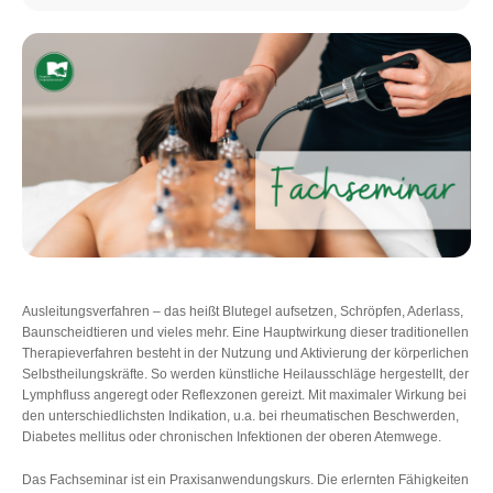
Ausleitungsverfahren – das heißt Blutegel aufsetzen, Schröpfen, Aderlass,
Baunscheidtieren und vieles mehr. Eine Hauptwirkung dieser traditionellen
Therapieverfahren besteht in der Nutzung und Aktivierung der körperlichen
Selbstheilungskräfte. So werden künstliche Heilausschläge hergestellt, der
Lymphfluss angeregt oder Reflexzonen gereizt. Mit maximaler Wirkung bei
den unterschiedlichsten Indikation, u.a. bei rheumatischen Beschwerden,
Diabetes mellitus oder chronischen Infektionen der oberen Atemwege.
Das Fachseminar ist ein Praxisanwendungskurs. Die erlernten Fähigkeiten